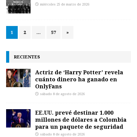
miércoles 25 de marzo de 2026
1
2
…
57
»
RECIENTES
Actriz de ‘Harry Potter’ revela
cuánto dinero ha ganado en
OnlyFans
sábado 8 de agosto de 2026
EE.UU. prevé destinar 1.000
millones de dólares a Colombia
para un paquete de seguridad
sábado 8 de agosto de 2026