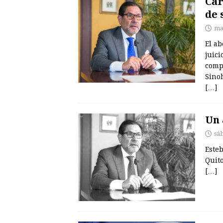
Car
de 
ma
El a
juici
comp
Sino
[…]
Un 
sá
Esteb
Quito
[…]