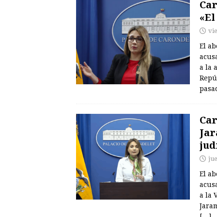
Car
«El
vi
El a
acus
a la 
Repúb
pasa
Car
Jar
jud
ju
El a
acus
a la 
Jara
[…]