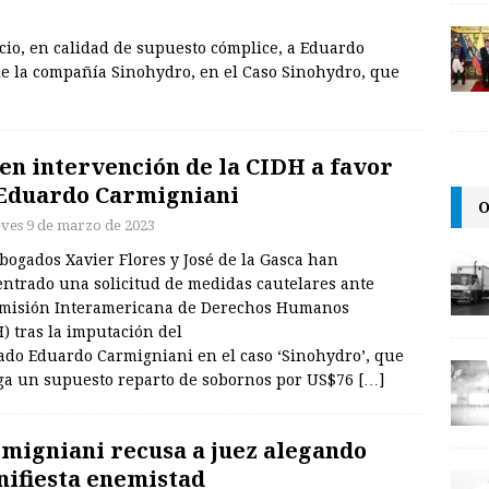
cio, en calidad de supuesto cómplice, a Eduardo
de la compañía Sinohydro, en el Caso Sinohydro, que
en intervención de la CIDH a favor
Eduardo Carmigniani
O
eves 9 de marzo de 2023
bogados Xavier Flores y José de la Gasca han
entrado una solicitud de medidas cautelares ante
omisión Interamericana de Derechos Humanos
) tras la imputación del
ado Eduardo Carmigniani en el caso ‘Sinohydro’, que
ga un supuesto reparto de sobornos por US$76
[…]
migniani recusa a juez alegando
ifiesta enemistad