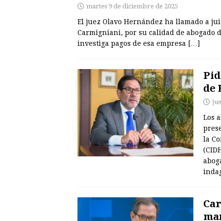
martes 9 de diciembre de 2025
El juez Olavo Hernández ha llamado a jui
Carmigniani, por su calidad de abogado 
investiga pagos de esa empresa
[…]
Pid
de 
ju
Los a
pres
la C
(CIDH
abog
inda
Car
man