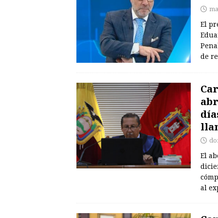
ma
El pr
Edua
Pena
de re
Car
abr
día
lla
do
El a
dicie
cómp
al e