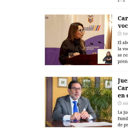
Car
voc
lu
El a
la vo
se re
pren
Jue
Car
en 
mi
La ju
Famil
de pr