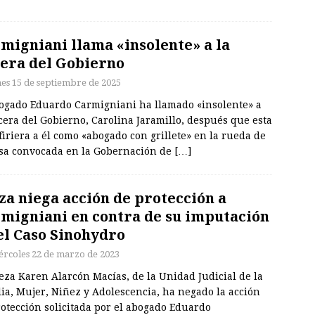
migniani llama «insolente» a la
era del Gobierno
nes 15 de septiembre de 2025
bogado Eduardo Carmigniani ha llamado «insolente» a
cera del Gobierno, Carolina Jaramillo, después que esta
firiera a él como «abogado con grillete» en la rueda de
sa convocada en la Gobernación de
[…]
za niega acción de protección a
migniani en contra de su imputación
el Caso Sinohydro
ércoles 22 de marzo de 2023
eza Karen Alarcón Macías, de la Unidad Judicial de la
ia, Mujer, Niñez y Adolescencia, ha negado la acción
otección solicitada por el abogado Eduardo