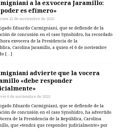
migniani a la exvocera Jaramillo:
 poder es efímero»
ernes 21 de noviembre de 2025
bogado Eduardo Carmigniani, que se defiende de la
ación de concusión en el caso Synohidro, ha recordado
ahora exvocera de la Presidencia de la
lica, Carolina Jaramillo, a quien el 6 de noviembre
do
[…]
migniani advierte que la vocera
amillo «debe responder
icialmente»
eves 6 de noviembre de 2025
bogado Eduardo Carmigniani, que se defiende de la
ación de concusión en el caso Synohidro, ha advertido
Vocera de la Presidencia de la República, Carolina
millo, que «tendrá que responder judicialmente» por