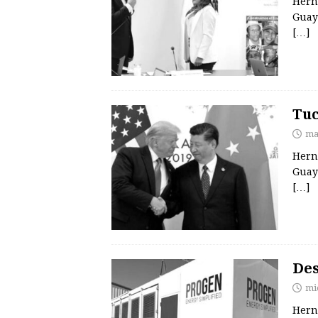
Hern
Guay
[…]
Tuc
ma
Hern
Guay
[…]
Des
mi
Hern