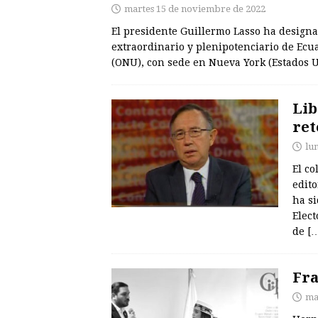
martes 15 de noviembre de 2022
El presidente Guillermo Lasso ha design
extraordinario y plenipotenciario de Ecu
(ONU), con sede en Nueva York (Estados U
Lib
ret
lu
El c
edito
ha si
Elect
de
[
Fra
ma