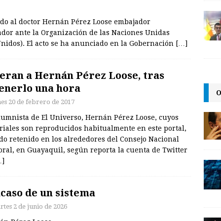
ado al doctor Hernán Pérez Loose embajador
ador ante la Organización de las Naciones Unidas
nidos). El acto se ha anunciado en la Gobernación
[…]
eran a Hernán Pérez Loose, tras
enerlo una hora
O
nes 20 de febrero de 2017
olumnista de El Universo, Hernán Pérez Loose, cuyos
riales son reproducidos habitualmente en este portal,
do retenido en los alrededores del Consejo Nacional
oral, en Guayaquil, según reporta la cuenta de Twitter
…]
caso de un sistema
rtes 2 de junio de 2026