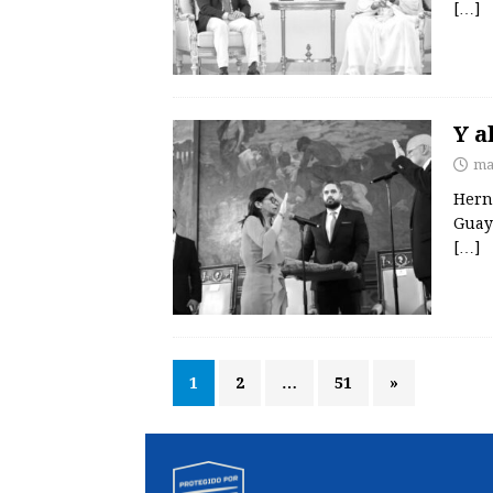
[…]
Y a
ma
Hern
Guay
[…]
1
2
…
51
»