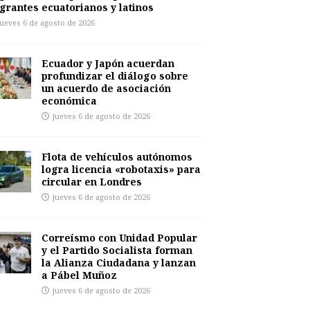
grantes ecuatorianos y latinos
jueves 6 de agosto de 2026
Ecuador y Japón acuerdan
profundizar el diálogo sobre
un acuerdo de asociación
económica
jueves 6 de agosto de 2026
Flota de vehículos autónomos
logra licencia «robotaxis» para
circular en Londres
jueves 6 de agosto de 2026
Correísmo con Unidad Popular
y el Partido Socialista forman
la Alianza Ciudadana y lanzan
a Pábel Muñoz
jueves 6 de agosto de 2026