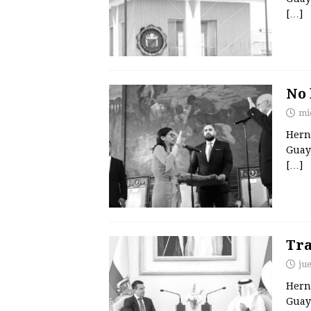
[…]
No 
mi
Hern
Guay
[…]
Tra
ju
Hern
Guay