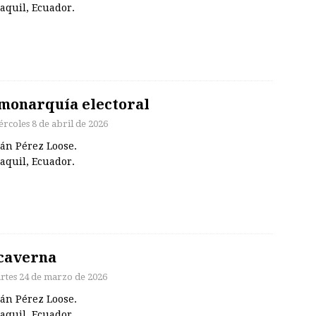
aquil, Ecuador.
monarquía electoral
ércoles 8 de abril de 2026
án Pérez Loose.
aquil, Ecuador.
caverna
rtes 24 de marzo de 2026
án Pérez Loose.
aquil, Ecuador.