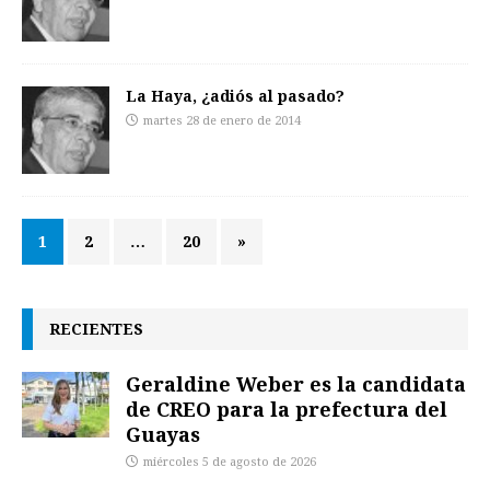
La Haya, ¿adiós al pasado?
martes 28 de enero de 2014
1
2
…
20
»
RECIENTES
Geraldine Weber es la candidata
de CREO para la prefectura del
Guayas
miércoles 5 de agosto de 2026