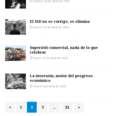
martes 28 de abril de 2026
El ISD no se corrige, se elimina
jueves 23 de abril de 2026
Superávit comercial, nada de lo que
celebrar
lunes 13 de abril de 2026
La inversión, motor del progreso
económico
lunes 6 de abril de 2026
«
1
2
3
…
22
»