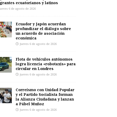
grantes ecuatorianos y latinos
jueves 6 de agosto de 2026
Ecuador y Japón acuerdan
profundizar el diálogo sobre
un acuerdo de asociación
económica
jueves 6 de agosto de 2026
Flota de vehículos autónomos
logra licencia «robotaxis» para
circular en Londres
jueves 6 de agosto de 2026
Correísmo con Unidad Popular
y el Partido Socialista forman
la Alianza Ciudadana y lanzan
a Pábel Muñoz
jueves 6 de agosto de 2026