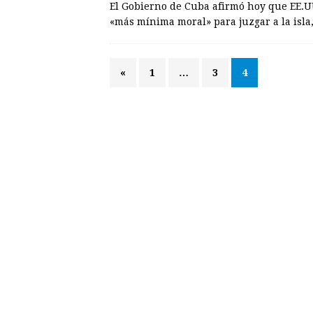
El Gobierno de Cuba afirmó hoy que EE.UU
«más mínima moral» para juzgar a la isla,
«
1
…
3
4