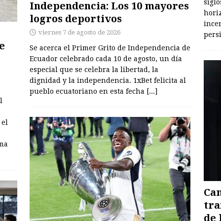
siglo
Independencia: Los 10 mayores
hori
logros deportivos
incer
viernes 7 de agosto de 2026
pers
e
Se acerca el Primer Grito de Independencia de
Ecuador celebrado cada 10 de agosto, un día
especial que se celebra la libertad, la
dignidad y la independencia. 1xBet felicita al
pueblo ecuatoriano en esta fecha
[...]
l
 el
rma
Cam
tra
de 