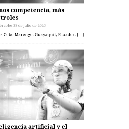
os competencia, más
troles
ércoles 29 de julio de 2026
os Cobo Marengo. Guayaquil, Ecuador. […]
eligencia artificial y el