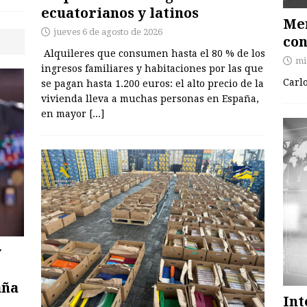
ecuatorianos y latinos
Men
jueves 6 de agosto de 2026
con
Alquileres que consumen hasta el 80 % de los
mi
ingresos familiares y habitaciones por las que
Carl
se pagan hasta 1.200 euros: el alto precio de la
vivienda lleva a muchas personas en España,
en mayor
[...]
y
aña
Int