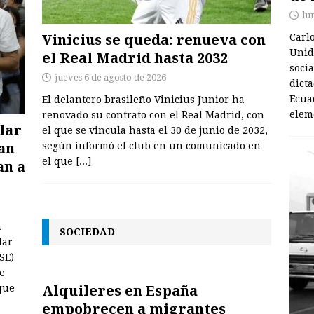
lu
Vinicius se queda: renueva con
Carl
Unido
el Real Madrid hasta 2032
soci
jueves 6 de agosto de 2026
dict
Ecua
El delantero brasileño Vinicius Junior ha
elem
renovado su contrato con el Real Madrid, con
lar
el que se vincula hasta el 30 de junio de 2032,
man
según informó el club en un comunicado en
el que
[...]
an a
a
SOCIEDAD
lar
SE)
e
Alquileres en España
que
empobrecen a migrantes