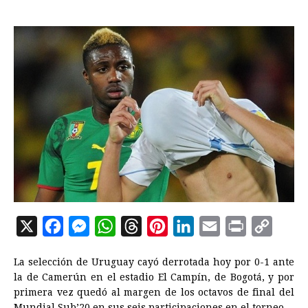
X
F
M
W
T
P
L
E
P
C
a
e
h
h
i
i
m
r
o
La selección de Uruguay cayó derrotada hoy por 0-1 ante
c
s
a
r
n
n
a
i
p
la de Camerún en el estadio El Campín, de Bogotá, y por
e
s
t
e
t
k
i
n
y
primera vez quedó al margen de los octavos de final del
Mundial Sub’20 en sus seis participaciones en el torneo.