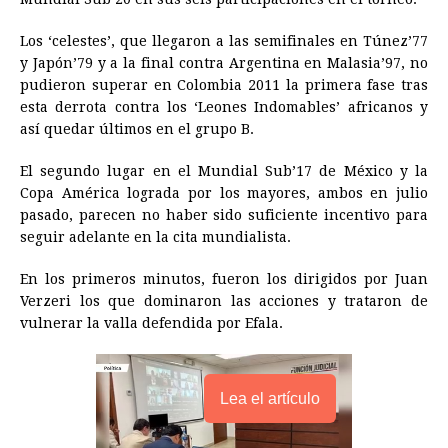
b
e
s
a
e
e
l
t
L
o
n
A
d
r
d
i
Los ‘celestes’, que llegaron a las semifinales en Túnez’77
o
g
p
s
e
I
n
y Japón’79 y a la final contra Argentina en Malasia’97, no
pudieron superar en Colombia 2011 la primera fase tras
k
e
p
s
n
k
esta derrota contra los ‘Leones Indomables’ africanos y
r
t
así quedar últimos en el grupo B.
El segundo lugar en el Mundial Sub’17 de México y la
Copa América lograda por los mayores, ambos en julio
pasado, parecen no haber sido suficiente incentivo para
seguir adelante en la cita mundialista.
En los primeros minutos, fueron los dirigidos por Juan
Verzeri los que dominaron las acciones y trataron de
vulnerar la valla defendida por Efala.
Lea el artículo