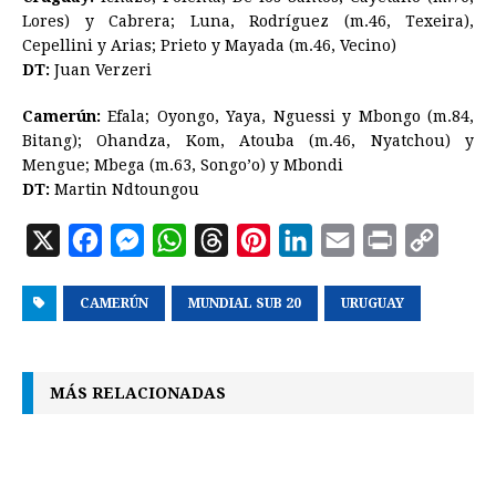
Lores) y Cabrera; Luna, Rodríguez (m.46, Texeira),
Cepellini y Arias; Prieto y Mayada (m.46, Vecino)
DT:
Juan Verzeri
Camerún:
Efala; Oyongo, Yaya, Nguessi y Mbongo (m.84,
Bitang); Ohandza, Kom, Atouba (m.46, Nyatchou) y
Mengue; Mbega (m.63, Songo’o) y Mbondi
DT:
Martin Ndtoungou
X
F
M
W
T
P
L
E
P
C
a
e
h
h
i
i
m
r
o
CAMERÚN
c
s
a
MUNDIAL SUB 20
r
n
n
URUGUAY
a
i
p
e
s
t
e
t
k
i
n
y
b
e
s
a
e
e
l
t
L
MÁS RELACIONADAS
o
n
A
d
r
d
i
o
g
p
s
e
I
n
k
e
p
s
n
k