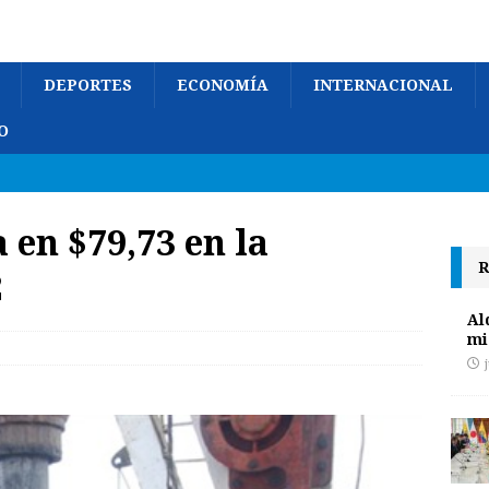
DEPORTES
ECONOMÍA
INTERNACIONAL
O
a en $79,73 en la
R
2
Al
mi