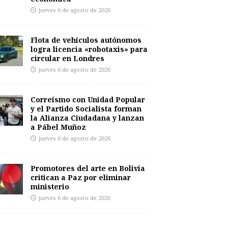
jueves 6 de agosto de 2026
Flota de vehículos autónomos
logra licencia «robotaxis» para
circular en Londres
jueves 6 de agosto de 2026
Correísmo con Unidad Popular
y el Partido Socialista forman
la Alianza Ciudadana y lanzan
a Pábel Muñoz
jueves 6 de agosto de 2026
Promotores del arte en Bolivia
critican a Paz por eliminar
ministerio
jueves 6 de agosto de 2026