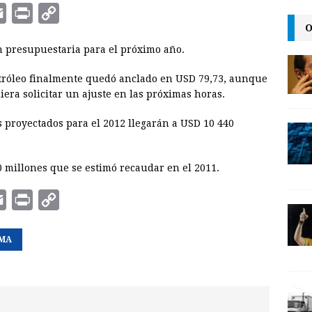
E
P
C
O
m
r
o
n presupuestaria para el próximo año.
a
i
p
i
n
y
petróleo finalmente quedó anclado en USD 79,73, aunque
iera solicitar un ajuste en las próximas horas.
l
t
L
i
os proyectados para el 2012 llegarán a USD 10 440
n
k
0 millones que se estimó recaudar en el 2011.
E
P
C
m
r
o
MA
a
i
p
i
n
y
l
t
L
i