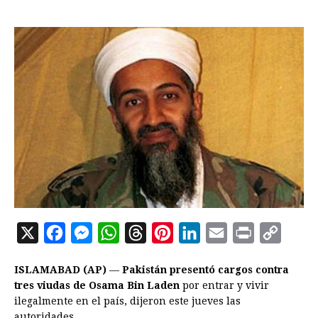
X
F
M
W
T
P
L
E
P
C
a
e
h
h
i
i
m
r
o
ISLAMABAD (AP)
—
Pakistán presentó cargos contra
c
s
a
r
n
n
a
i
p
tres viudas de Osama Bin Laden
por entrar y vivir
e
s
t
e
t
k
i
n
y
ilegalmente en el país, dijeron este jueves las
autoridades.
b
e
s
a
e
e
l
t
L