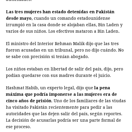
o
n
A
d
r
d
i
Las tres mujeres han estado detenidas en Pakistán
o
g
p
s
e
I
n
desde mayo
, cuando un comando estadounidense
irrumpió en la casa donde se alojaban ellas, Bin Laden y
k
e
p
s
n
k
varios de sus niños. Los efectivos mataron a Bin Laden.
r
t
El ministro del Interior Rehman Malik dijo que las tres
fueron acusadas en un tribunal, pero no dijo cuándo. No
se sabe con precisión si tenían abogado.
Los niños estaban en libertad de salir del país, dijo, pero
podían quedarse con sus madres durante el juicio.
Hashmat Habib, un experto legal, dijo que
la pena
máxima que podría imponerse a las mujeres era de
cinco años de prisión
. Uno de los familiares de las viudas
ha visitado Pakistán recientemente para pedir a las
autoridades que las dejen salir del país, según reportes.
La decisión de acusarlas podría ser una parte formal de
ese proceso.