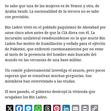
Se sabe que una de las mujeres es de Yemen y otra, de
Arabia Saudí. La nacionalidad de la tercera no se sabe
con precisión.
Bin Laden vivió en el poblado paquistaní de Abotabad por
unos cinco años antes de que la CIA diera con él. La
incursión unilateral estadounidense en la que murió Bin
Laden fue motivo de humillación y enfado para el ejército
de Pakistán, que enfrentó cuestionamientos por no estar
al tanto de la presencia del hombre más buscado del
mundo en las cercanías de una base militar.
Un comité gubernamental investiga el asunto, pero pocos
esperan que se resuelvan muchas preguntas. Sus
miembros han entrevistado a las viudas.
El mes pasado, el gobierno destruyó la vivienda que
ocupaban los Bin Laden.
X
F
M
W
T
P
L
E
P
C