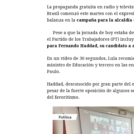
a
e
h
h
i
i
La propaganda gratuita en radio y televi
c
s
a
r
n
n
Brasil comenzó este martes con el expre
e
s
t
e
t
k
balanza en la
campaña para la alcaldía
b
e
s
a
e
e
Pese a que la jornada de hoy estaba de
o
n
A
d
r
d
el Partido de los Trabajadores (PT) incl
o
g
p
s
e
I
para Fernando Haddad, su candidato a a
k
e
p
s
n
En un vídeo de 30 segundos, Lula recomi
r
t
ministro de Educación y tercero en las en
Paulo.
Haddad, desconocido por gran parte del e
pesar de la fuerte oposición de algunos se
del favoritismo.