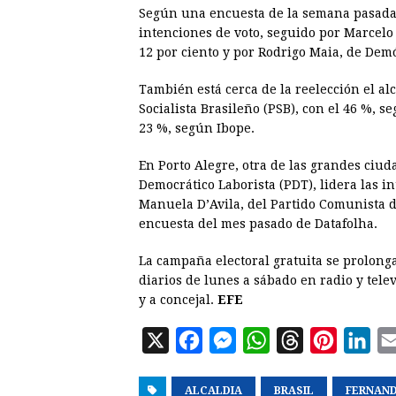
Según una encuesta de la semana pasada de
intenciones de voto, seguido por Marcelo 
12 por ciento y por Rodrigo Maia, de Demóc
También está cerca de la reelección el al
Socialista Brasileño (PSB), con el 46 %, s
23 %, según Ibope.
En Porto Alegre, otra de las grandes ciuda
Democrático Laborista (PDT), lidera las i
Manuela D’Avila, del Partido Comunista d
encuesta del mes pasado de Datafolha.
La campaña electoral gratuita se prolong
diarios de lunes a sábado en radio y tele
y a concejal.
EFE
X
F
M
W
T
P
L
a
e
h
h
i
i
ALCALDIA
c
s
a
BRASIL
r
n
FERNAN
n