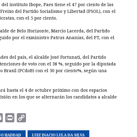
l instituto Ibope, Paes tiene el 47 por ciento de las
Freixo del Partido Socialismo y Libertad (PSOL), con el
ratas, con el 5 por ciento.
calde de Belo Horizonte, Marcio Lacerda, del Partido
eguido por el exministro Patrus Ananías, del PT, con el
des del país, el alcalde José Fortunati, del Partido
ntenciones de voto con el 38 %, seguido por la diputada
o Brasil (PCdoB) con el 30 por ciento%, según una
ará hasta el 4 de octubre próximo con dos espacios
visión en los que se alternarán los candidatos a alcalde
E
P
C
m
r
o
DO HADDAD
a
i
p
LUIZ INACIO LULA DA SILVA