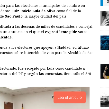
m
r
o
O
sión para las elecciones municipales de octubre en
a
i
p
sidente
Luiz Inácio Lula da Silva
como fiel de la
i
n
y
 de Sao Paulo
, la mayor ciudad del país.
l
t
L
dicada a las decenas de miles de candidatos a concejal,
i
uyó un anuncio en el que
el expresidente pide votos
n
lcalde.
k
enda a los electores que apoyen a Haddad, su último
cuestas sobre intención de voto para la Alcaldía de Sao
lectorado, fue escogido por Lula como candidato a
ctores del PT y, según las encuestas, tiene sólo el 8 %
Lea el artículo