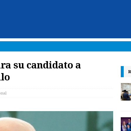
ara su candidato a
R
ulo
onal