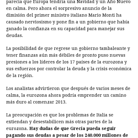
parecía que Europa tendría una Navidad y un Año Nuevo
e
s
t
e
t
k
i
n
y
en calma. Pero ahora el sorpresivo anuncio de la
dimisión del primer ministro italiano Mario Monti ha
b
e
s
a
e
e
l
t
L
causado nerviosismo y pone fin a un gobierno que había
o
n
A
d
r
d
i
ganado la confianza en su capacidad para manejar sus
o
g
p
s
e
I
n
deudas.
k
e
p
s
n
k
La posibilidad de que regrese un gobierno tambaleante y
r
t
tener finanzas aún más débiles de pronto puso nuevas
presiones a los líderes de los 17 países de la eurozona y
sus esfuerzos por controlar la deuda y la crisis económica
de la región.
Los analistas advirtieron que después de varios meses de
calma, la eurozona ahora podría emprender un camino
más duro al comenzar 2013.
La preocupación es que los problemas de Italia se
extiendan y desestabilicen más otras partes de la
eurozona.
Hay dudas de que Grecia pueda seguir
pagando sus deudas a pesar de los 240.000 millones de