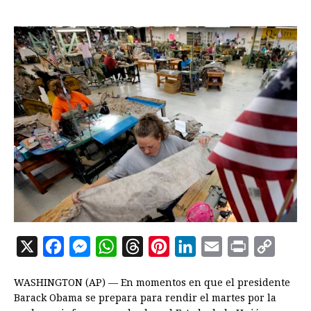
X
F
M
W
T
P
L
E
P
C
a
e
h
h
i
i
m
r
o
WASHINGTON (AP) — En momentos en que el presidente
c
s
a
r
n
n
a
i
p
Barack Obama se prepara para rendir el martes por la
e
s
t
e
t
k
i
n
y