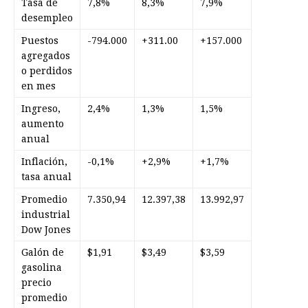
Tasa de
7,8%
8,3%
7,9%
desempleo
Puestos
-794.000
+311.00
+157.000
agregados
o perdidos
en mes
Ingreso,
2,4%
1,3%
1,5%
aumento
anual
Inflación,
-0,1%
+2,9%
+1,7%
tasa anual
Promedio
7.350,94
12.397,38
13.992,97
industrial
Dow Jones
Galón de
$1,91
$3,49
$3,59
gasolina
precio
promedio