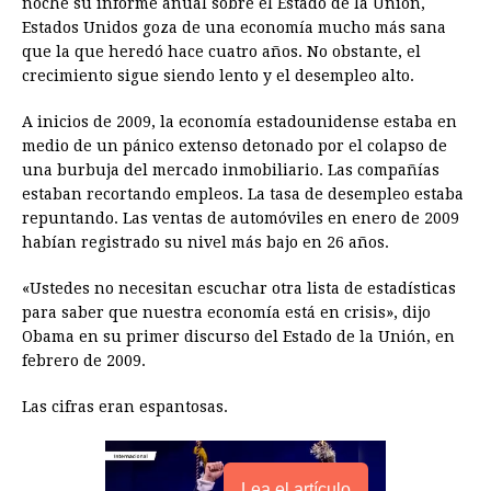
noche su informe anual sobre el Estado de la Unión,
Estados Unidos goza de una economía mucho más sana
b
e
s
a
e
e
l
t
L
que la que heredó hace cuatro años. No obstante, el
o
n
A
d
r
d
i
crecimiento sigue siendo lento y el desempleo alto.
o
g
p
s
e
I
n
A inicios de 2009, la economía estadounidense estaba en
k
e
p
s
n
k
medio de un pánico extenso detonado por el colapso de
r
t
una burbuja del mercado inmobiliario. Las compañías
estaban recortando empleos. La tasa de desempleo estaba
repuntando. Las ventas de automóviles en enero de 2009
habían registrado su nivel más bajo en 26 años.
«Ustedes no necesitan escuchar otra lista de estadísticas
para saber que nuestra economía está en crisis», dijo
Obama en su primer discurso del Estado de la Unión, en
febrero de 2009.
Las cifras eran espantosas.
Lea el artículo