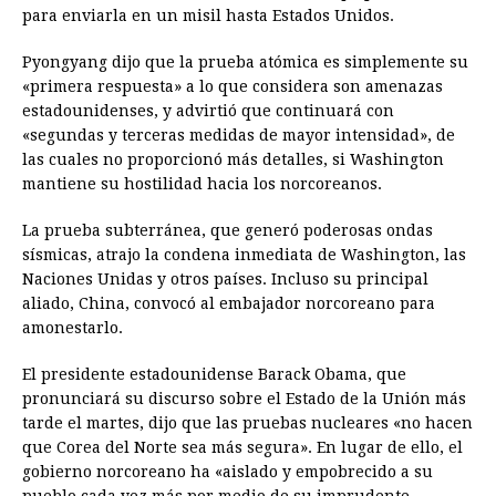
o
n
A
d
r
d
i
para enviarla en un misil hasta Estados Unidos.
o
g
p
s
e
I
n
Pyongyang dijo que la prueba atómica es simplemente su
k
e
p
s
n
k
«primera respuesta» a lo que considera son amenazas
r
t
estadounidenses, y advirtió que continuará con
«segundas y terceras medidas de mayor intensidad», de
las cuales no proporcionó más detalles, si Washington
mantiene su hostilidad hacia los norcoreanos.
La prueba subterránea, que generó poderosas ondas
sísmicas, atrajo la condena inmediata de Washington, las
Naciones Unidas y otros países. Incluso su principal
aliado, China, convocó al embajador norcoreano para
amonestarlo.
El presidente estadounidense Barack Obama, que
pronunciará su discurso sobre el Estado de la Unión más
tarde el martes, dijo que las pruebas nucleares «no hacen
que Corea del Norte sea más segura». En lugar de ello, el
gobierno norcoreano ha «aislado y empobrecido a su
pueblo cada vez más por medio de su imprudente