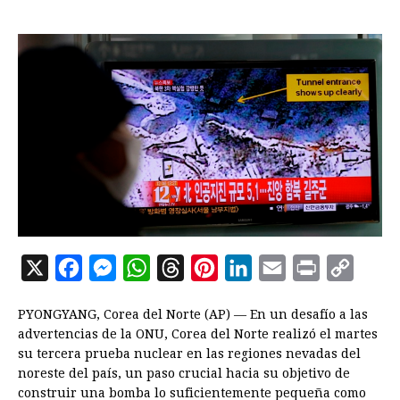
X
F
M
W
T
P
L
E
P
C
a
e
h
h
i
i
m
r
o
PYONGYANG, Corea del Norte (AP) — En un desafío a las
c
s
a
r
n
n
a
i
p
advertencias de la ONU, Corea del Norte realizó el martes
e
s
t
e
t
k
i
n
y
su tercera prueba nuclear en las regiones nevadas del
noreste del país, un paso crucial hacia su objetivo de
b
e
s
a
e
e
l
t
L
construir una bomba lo suficientemente pequeña como