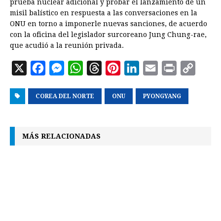
prueba nuclear adicional y probar el lanzamiento de un
misil balístico en respuesta a las conversaciones en la
ONU en torno a imponerle nuevas sanciones, de acuerdo
con la oficina del legislador surcoreano Jung Chung-rae,
que acudió a la reunión privada.
X
F
M
W
T
P
L
E
P
C
a
e
h
h
i
i
m
r
o
COREA DEL NORTE
c
s
a
r
ONU
n
n
PYONGYANG
a
i
p
e
s
t
e
t
k
i
n
y
b
e
s
a
e
e
l
t
L
MÁS RELACIONADAS
o
n
A
d
r
d
i
o
g
p
s
e
I
n
k
e
p
s
n
k
r
t