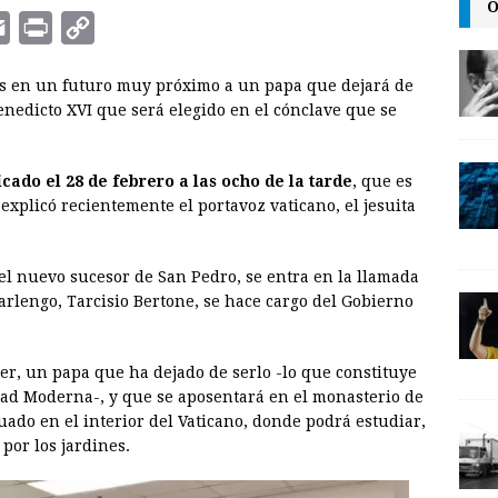
O
E
P
C
m
r
o
os en un futuro muy próximo a un papa que dejará de
a
i
p
Benedicto XVI que será elegido en el cónclave que se
i
n
y
l
t
L
cado el 28 de febrero a las ocho de la tarde
, que es
i
explicó recientemente el portavoz vaticano, el jesuita
n
k
del nuevo sucesor de San Pedro, se entra en la llamada
arlengo, Tarcisio Bertone, se hace cargo del Gobierno
er, un papa que ha dejado de serlo -lo que constituye
dad Moderna-, y que se aposentará en el monasterio de
uado en el interior del Vaticano, donde podrá estudiar,
por los jardines.