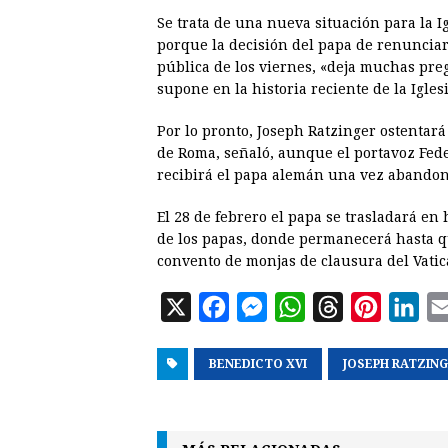
Se trata de una nueva situación para la I
porque la decisión del papa de renunciar
pública de los viernes, «deja muchas pre
supone en la historia reciente de la Igles
Por lo pronto, Joseph Ratzinger ostentar
de Roma, señaló, aunque el portavoz Fede
recibirá el papa alemán una vez abandone
El 28 de febrero el papa se trasladará en 
de los papas, donde permanecerá hasta qu
convento de monjas de clausura del Vatic
X
F
M
W
T
P
L
a
e
h
h
i
i
BENEDICTO XVI
c
s
a
r
JOSEPH RATZIN
n
n
e
s
t
e
t
k
b
e
s
a
e
e