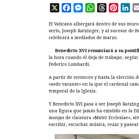
X
F
M
W
T
P
L
a
e
h
h
i
i
El Vaticano albergará dentro de sus mur
c
s
a
r
n
n
serlo, Joseph Ratzinger, y al sucesor de 
e
s
t
e
t
k
celebrará a mediados de marzo.
b
e
s
a
e
e
Benedicto XVI renunciará a su pontifi
o
n
A
d
r
d
la hora cuando él deja de trabajar, según 
o
g
p
s
e
I
Federico Lombardi.
k
e
p
s
n
A partir de entonces y hasta la elección 
r
t
«sede vacante» en la que el cardenal cam
temporal de la Iglesia.
Y Benedicto XVI pasa a ser Joseph Ratzing
una figura que jamás ha existido en la E
monjas de clausura «Mater Ecclesiae», sit
escribir, escuchar música, rezar y pasear 