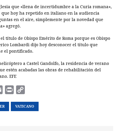
glesia que «llena de incertidumbre a la Curia romana»,
 que hoy ha repetido en italiano en la audiencia
guntas en el aire, simplemente por la novedad que
ia» agregó.
á el título de Obispo Emérito de Roma porque es Obispo
rico Lombardi dijo hoy desconocer el título que
 el pontificado.
helicóptero a Castel Gandolfo, la residencia de verano
e estén acabadas las obras de rehabilitación del
ano. EFE
E
P
C
m
r
o
GER
a
i
VATICANO
p
i
n
y
l
t
L