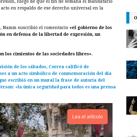
presión, luego de que el fin de semana el mandatario
i
n
y
n acto en respaldo de ese derecho universal en la
l
t
L
O
i
a, Namm suscribió el comentario
«el gobierno de los
n
n en defensa de la libertad de expresión, un
k
son los cimientos de las sociedades libres»
.
visión de los sábados, Correa calificó de
ernes a un acto simbólico de conmemoración del día
que escribió en un mural la frase de autoría del
erson:
«la única seguridad para todos es una prensa
Lea el artículo