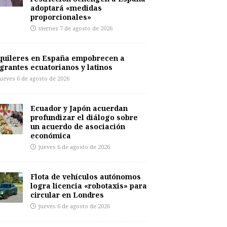
adoptará «medidas
proporcionales»
viernes 7 de agosto de 2026
quileres en España empobrecen a
grantes ecuatorianos y latinos
jueves 6 de agosto de 2026
Ecuador y Japón acuerdan
profundizar el diálogo sobre
un acuerdo de asociación
económica
jueves 6 de agosto de 2026
Flota de vehículos autónomos
logra licencia «robotaxis» para
circular en Londres
jueves 6 de agosto de 2026