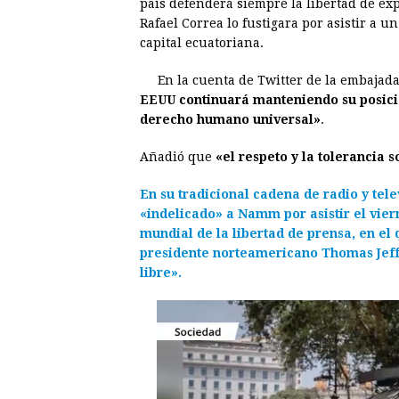
país defenderá siempre la libertad de ex
e
s
t
e
t
k
Rafael Correa lo fustigara por asistir a u
capital ecuatoriana.
b
e
s
a
e
e
o
n
A
d
r
d
En la cuenta de Twitter de la embajad
o
g
p
s
e
I
EEUU continuará manteniendo su posició
derecho humano universal»
.
k
e
p
s
n
r
t
Añadió que
«el respeto y la tolerancia 
En su tradicional cadena de radio y tele
«indelicado» a Namm
por asistir el vi
mundial de la libertad de prensa, en el 
presidente norteamericano Thomas Jeff
libre»
.