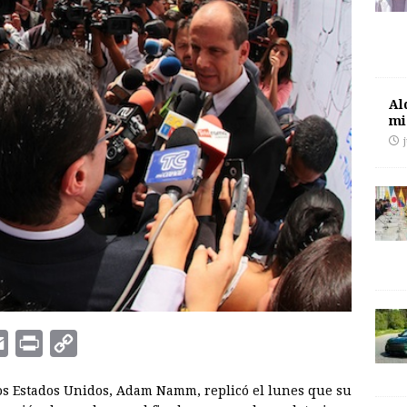
Al
mi
E
P
C
m
r
o
os Estados Unidos, Adam Namm, replicó el lunes que su
a
i
p