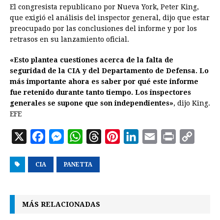
El congresista republicano por Nueva York, Peter King,
que exigió el análisis del inspector general, dijo que estar
preocupado por las conclusiones del informe y por los
retrasos en su lanzamiento oficial.
«Esto plantea cuestiones acerca de la falta de
seguridad de la CIA y del Departamento de Defensa. Lo
más importante ahora es saber por qué este informe
fue retenido durante tanto tiempo. Los inspectores
generales se supone que son independientes»
, dijo King.
EFE
X
F
M
W
T
P
L
E
P
C
a
e
h
h
i
i
m
r
o
CIA
c
s
PANETTA
a
r
n
n
a
i
p
e
s
t
e
t
k
i
n
y
b
e
s
a
e
e
l
t
L
MÁS RELACIONADAS
o
n
A
d
r
d
i