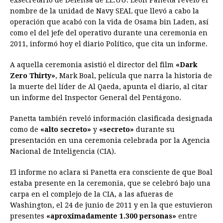
e
s
t
e
t
k
i
n
y
nombre de la unidad de Navy SEAL que llevó a cabo la
operación que acabó con la vida de Osama bin Laden, así
b
e
s
a
e
e
l
t
L
como el del jefe del operativo durante una ceremonia en
o
n
A
d
r
d
i
2011, informó hoy el diario Político, que cita un informe.
o
g
p
s
e
I
n
A aquella ceremonia asistió el director del film
«Dark
k
e
p
s
n
k
Zero Thirty»
, Mark Boal, película que narra la historia de
r
t
la muerte del líder de Al Qaeda, apunta el diario, al citar
un informe del Inspector General del Pentágono.
Panetta también reveló información clasificada designada
como de
«alto secreto»
y
«secreto»
durante su
presentación en una ceremonia celebrada por la Agencia
Nacional de Inteligencia (CIA).
El informe no aclara si Panetta era consciente de que Boal
estaba presente en la ceremonia, que se celebró bajo una
carpa en el complejo de la CIA, a las afueras de
Washington, el 24 de junio de 2011 y en la que estuvieron
presentes
«aproximadamente 1.300 personas»
entre