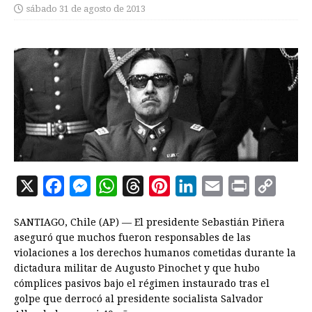
sábado 31 de agosto de 2013
X
F
M
W
T
P
L
E
P
C
a
e
h
h
i
i
m
r
o
SANTIAGO, Chile (AP) — El presidente Sebastián Piñera
c
s
a
r
n
n
a
i
p
aseguró que muchos fueron responsables de las
e
s
t
e
t
k
i
n
y
violaciones a los derechos humanos cometidas durante la
dictadura militar de Augusto Pinochet y que hubo
b
e
s
a
e
e
l
t
L
cómplices pasivos bajo el régimen instaurado tras el
o
n
A
d
r
d
i
golpe que derrocó al presidente socialista Salvador
o
g
p
s
e
I
n