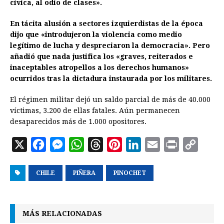
cívica, al odio de clases».
En tácita alusión a sectores izquierdistas de la época
dijo que «introdujeron la violencia como medio
legítimo de lucha y despreciaron la democracia». Pero
añadió que nada justifica los «graves, reiterados e
inaceptables atropellos a los derechos humanos»
ocurridos tras la dictadura instaurada por los militares.
El régimen militar dejó un saldo parcial de más de 40.000
víctimas, 3.200 de ellas fatales. Aún permanecen
desaparecidos más de 1.000 opositores.
X
F
M
W
T
P
L
E
P
C
a
e
h
h
i
i
m
r
o
CHILE
c
s
PIÑERA
a
r
PINOCHET
n
n
a
i
p
e
s
t
e
t
k
i
n
y
b
e
s
a
e
e
l
t
L
MÁS RELACIONADAS
o
n
A
d
r
d
i