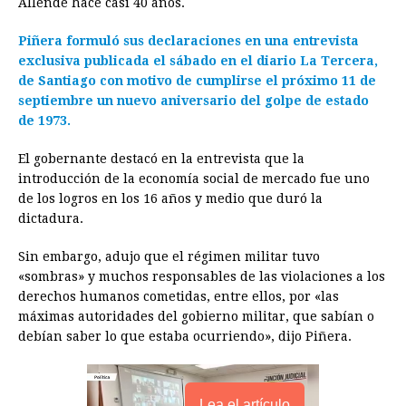
Allende hace casi 40 años.
k
e
p
s
n
k
Piñera formuló sus declaraciones en una entrevista
r
t
exclusiva publicada el sábado en el diario La Tercera,
de Santiago con motivo de cumplirse el próximo 11 de
septiembre un nuevo aniversario del golpe de estado
de 1973.
El gobernante destacó en la entrevista que la
introducción de la economía social de mercado fue uno
de los logros en los 16 años y medio que duró la
dictadura.
Sin embargo, adujo que el régimen militar tuvo
«sombras» y muchos responsables de las violaciones a los
derechos humanos cometidas, entre ellos, por «las
máximas autoridades del gobierno militar, que sabían o
debían saber lo que estaba ocurriendo», dijo Piñera.
Lea el artículo