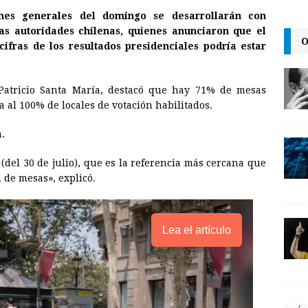
m
r
o
ones generales del domingo se desarrollarán con
a
i
p
as autoridades chilenas, quienes anunciaron que el
O
i
n
y
cifras de los resultados presidenciales podría estar
l
t
L
i
, Patricio Santa María, destacó que hay 71% de mesas
n
a al 100% de locales de votación habilitados.
k
.
(del 30 de julio), que es la referencia más cercana que
 de mesas», explicó.
Lea el artículo