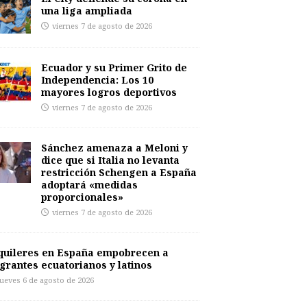
una liga ampliada
viernes 7 de agosto de 2026
Ecuador y su Primer Grito de
Independencia: Los 10
mayores logros deportivos
viernes 7 de agosto de 2026
Sánchez amenaza a Meloni y
dice que si Italia no levanta
restricción Schengen a España
adoptará «medidas
proporcionales»
viernes 7 de agosto de 2026
quileres en España empobrecen a
grantes ecuatorianos y latinos
jueves 6 de agosto de 2026