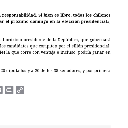
responsabilidad. Si bien es libre, todos los chilenos
ar el próximo domingo en la elección presidencial»,
á al próximo presidente de la República, que gobernará
los candidatos que compiten por el sillón presidencial,
let
la que corre con ventaja e incluso, podría ganar en
120 diputados y a 20 de los 38 senadores, y por primera
.
E
P
C
m
r
o
a
i
p
i
n
y
l
t
L