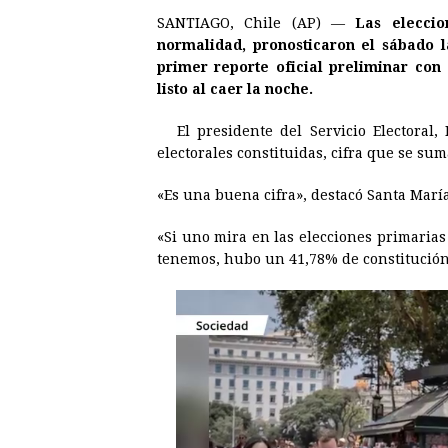
a
e
h
h
i
i
SANTIAGO, Chile (AP) —
Las elecci
c
s
a
r
n
n
normalidad, pronosticaron el sábado l
e
s
t
e
t
k
primer reporte oficial preliminar con 
listo al caer la noche.
b
e
s
a
e
e
o
n
A
d
r
d
El presidente del Servicio Electoral
o
g
p
s
e
I
electorales constituidas, cifra que se sum
k
e
p
s
n
«Es una buena cifra», destacó Santa María
r
t
«Si uno mira en las elecciones primarias 
tenemos, hubo un 41,78% de constitución