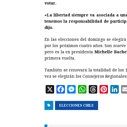
votar.
«La libertad siempre va asociada a una 
tenemos la responsabilidad de particip
dijo.
En las elecciones del domingo se elegir
por los próximos cuatro años. Son nueve 
pero es la ex presidenta
Michelle Bache
primera vuelta.
También se renovará la totalidad de los 
vez se elegirán los Consejeros Regionales
X
F
M
W
T
P
L
a
e
h
h
i
i
ELECCIONES CHILE
c
s
a
r
n
n
e
s
t
e
t
k
b
e
s
a
e
e