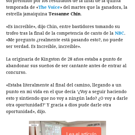
sorprendido por los resultados de la final de la quinta
e
s
t
e
t
k
i
n
y
temporada de «
The Voice
» del martes que la ganadora, la
estrella jamaiquina
b
e
Tessanne Chin
s
a
e
.
e
l
t
L
o
n
A
d
r
d
i
«Es increíble», dijo Chin, entre bastidores tomando su
o
g
p
s
e
I
n
trofeo tras la final de la competencia de canto de la
NBC
.
«Me pregunto ¿realmente está pasando esto?, no puede
k
e
p
s
n
k
ser verdad. Es Increíble, increíble».
r
t
La originaria de Kingston de 28 años estaba a punto de
abandonar sus sueños de ser cantante antes de entrar al
concurso.
«Estaba literalmente al final del camino, llegando a un
punto en mi vida en el que decía ‘¿Voy a seguir haciendo
esto y sintiendo que no voy a ningún lado? ¿O voy a darle
otra oportunidad?’ Y gracia a dios pude darle otra
oportunidad», dijo.
Lea el artículo