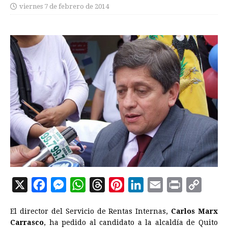
viernes 7 de febrero de 2014
X
F
M
W
T
P
L
E
P
C
a
e
h
h
i
i
m
r
o
El director del Servicio de Rentas Internas,
Carlos Marx
c
s
a
r
n
n
a
i
p
Carrasco
, ha pedido al candidato a la alcaldía de Quito