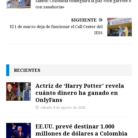
Santos: Colombia conseguirá la paz «con garrote o
con zanahoria»
SIGUIENTE
El 1 de marzo deja de funcionar el Call Center del
IESS
RECIENTES
Actriz de ‘Harry Potter’ revela
cuánto dinero ha ganado en
OnlyFans
sábado 8 de agosto de 2026
EE.UU. prevé destinar 1.000
millones de dólares a Colombia