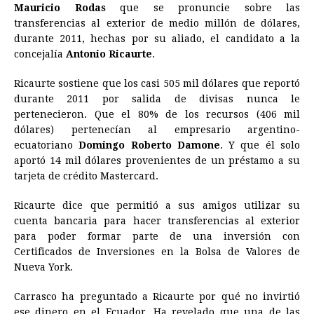
e
s
t
e
t
k
i
n
y
Mauricio Rodas
que se pronuncie sobre las
transferencias al exterior de medio millón de dólares,
b
e
s
a
e
e
l
t
L
durante 2011, hechas por su aliado, el candidato a la
o
n
A
d
r
d
i
concejalía
Antonio Ricaurte
.
o
g
p
s
e
I
n
Ricaurte sostiene que los casi 505 mil dólares que reportó
k
e
p
s
n
k
durante 2011 por salida de divisas nunca le
r
t
pertenecieron. Que el 80% de los recursos (406 mil
dólares) pertenecían al empresario argentino-
ecuatoriano
Domingo Roberto Damone
. Y que él solo
aportó 14 mil dólares provenientes de un préstamo a su
tarjeta de crédito Mastercard.
Ricaurte dice que permitió a sus amigos utilizar su
cuenta bancaria para hacer transferencias al exterior
para poder formar parte de una inversión con
Certificados de Inversiones en la Bolsa de Valores de
Nueva York.
Carrasco ha preguntado a Ricaurte por qué no invirtió
ese dinero en el Ecuador. Ha revelado que una de las