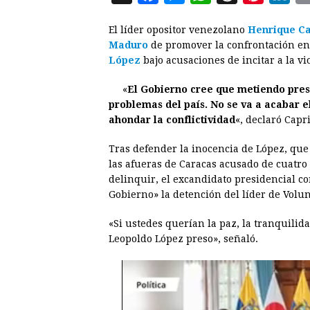
a
e
h
h
i
i
El líder opositor venezolano
Henrique Ca
c
s
a
r
n
n
Maduro
de promover la confrontación en 
e
s
t
e
t
k
López
bajo acusaciones de incitar a la 
b
e
s
a
e
e
«
El Gobierno cree que metiendo preso
o
n
A
d
r
d
problemas del país. No se va a acabar 
o
g
p
s
e
I
ahondar la conflictividad
«, declaró Capr
k
e
p
s
n
Tras defender la inocencia de López, que
r
t
las afueras de Caracas acusado de cuatro d
delinquir, el excandidato presidencial co
Gobierno» la detención del líder de Volu
«Si ustedes querían la paz, la tranquilid
Leopoldo López preso», señaló.