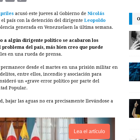
m
r
o
priles
acusó este jueves al Gobierno de
Nicolás
a
i
p
O
el país con la detención del dirigente
Leopoldo
i
n
y
violencia generada en Venezuelaen la última semana.
l
t
L
 a algún dirigente político se acabaron los
i
el problema del país, más bien creo que puede
n
iles en una rueda de prensa.
k
 permanece desde el martes en una prisión militar en
elitos, entre ellos, incendio y asociación para
nsideró un «grave error político por parte del
ntad Popular.
ad, bajar las aguas no era precisamente llevándose a
Lea el artículo