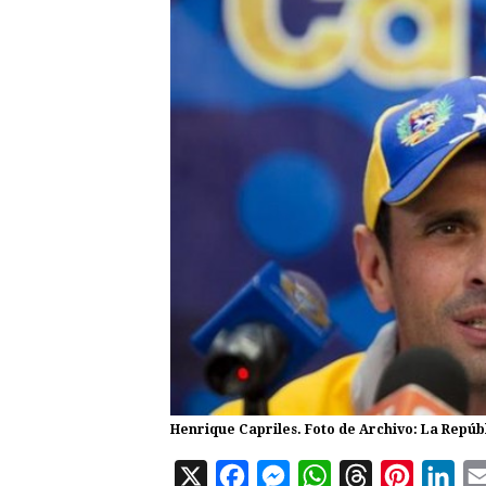
Henrique Capriles. Foto de Archivo: La Repúb
X
F
M
W
T
P
L