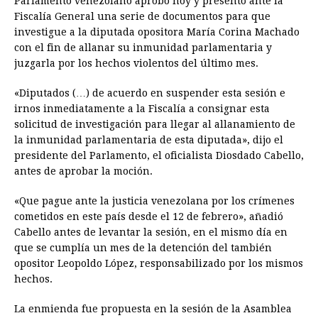
Parlamento venezolano aprobó hoy y presentó ante la
e
s
t
e
t
k
i
n
y
Fiscalía General una serie de documentos para que
investigue a la diputada opositora María Corina Machado
b
e
s
a
e
e
l
t
L
con el fin de allanar su inmunidad parlamentaria y
o
n
A
d
r
d
i
juzgarla por los hechos violentos del último mes.
o
g
p
s
e
I
n
«Diputados (…) de acuerdo en suspender esta sesión e
k
e
p
s
n
k
irnos inmediatamente a la Fiscalía a consignar esta
r
t
solicitud de investigación para llegar al allanamiento de
la inmunidad parlamentaria de esta diputada», dijo el
presidente del Parlamento, el oficialista Diosdado Cabello,
antes de aprobar la moción.
«Que pague ante la justicia venezolana por los crímenes
cometidos en este país desde el 12 de febrero», añadió
Cabello antes de levantar la sesión, en el mismo día en
que se cumplía un mes de la detención del también
opositor Leopoldo López, responsabilizado por los mismos
hechos.
La enmienda fue propuesta en la sesión de la Asamblea