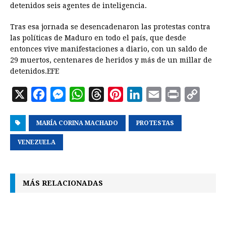
detenidos seis agentes de inteligencia.
Tras esa jornada se desencadenaron las protestas contra
las políticas de Maduro en todo el país, que desde
entonces vive manifestaciones a diario, con un saldo de
29 muertos, centenares de heridos y más de un millar de
detenidos.EFE
X
F
M
W
T
P
L
E
P
C
a
e
h
h
i
i
m
r
o
MARÍA CORINA MACHADO
c
s
a
r
n
PROTESTAS
n
a
i
p
e
s
t
e
t
k
i
n
y
VENEZUELA
b
e
s
a
e
e
l
t
L
o
n
A
d
r
d
i
MÁS RELACIONADAS
o
g
p
s
e
I
n
k
e
p
s
n
k
r
t