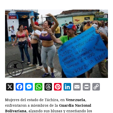
X
F
M
W
T
P
L
E
P
C
a
e
h
h
i
i
m
r
o
Mujeres del estado de Táchira, en
Venezuela
,
c
s
a
r
n
n
a
i
p
enfrentaron a miembros de la
Guardia Nacional
e
s
t
e
t
k
i
n
y
Bolivariana
, alzando sus blusas y enseñando los