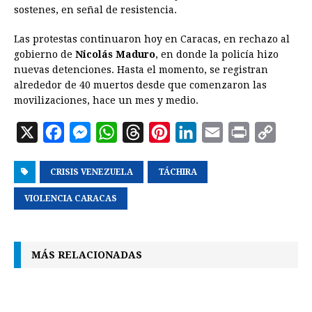
sostenes, en señal de resistencia.
b
e
s
a
e
e
l
t
L
o
n
A
d
r
d
i
Las protestas continuaron hoy en Caracas, en rechazo al
o
g
p
s
e
I
n
gobierno de
Nicolás Maduro
, en donde la policía hizo
nuevas detenciones. Hasta el momento, se registran
k
e
p
s
n
k
alrededor de 40 muertos desde que comenzaron las
r
t
movilizaciones, hace un mes y medio.
X
F
M
W
T
P
L
E
P
C
a
e
h
h
i
i
m
r
o
CRISIS VENEZUELA
c
s
a
r
TÁCHIRA
n
n
a
i
p
e
s
t
e
t
k
i
n
y
VIOLENCIA CARACAS
b
e
s
a
e
e
l
t
L
o
n
A
d
r
d
i
MÁS RELACIONADAS
o
g
p
s
e
I
n
k
e
p
s
n
k
r
t