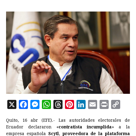
X
F
M
W
T
P
L
E
P
C
a
e
h
h
i
i
m
r
o
Quito, 16 abr (EFE).- Las autoridades electorales de
c
s
a
r
n
n
a
i
p
Ecuador declararon «
contratista incumplida
» a la
e
s
t
e
t
k
i
n
y
empresa española
Scytl
,
proveedora de la plataforma