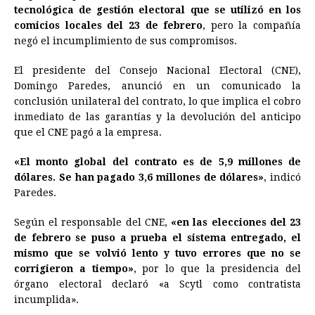
tecnológica de gestión electoral que se utilizó en los
b
e
s
a
e
e
l
t
L
comicios locales del 23 de febrero
, pero la compañía
o
n
A
d
r
d
i
negó el incumplimiento de sus compromisos.
o
g
p
s
e
I
n
El presidente del Consejo Nacional Electoral (CNE),
k
e
p
s
n
k
Domingo Paredes, anunció en un comunicado la
r
t
conclusión unilateral del contrato, lo que implica el cobro
inmediato de las garantías y la devolución del anticipo
que el CNE pagó a la empresa.
«El monto global del contrato es de 5,9 millones de
dólares. Se han pagado 3,6 millones de dólares»
, indicó
Paredes.
Según el responsable del CNE,
«en las elecciones del 23
de febrero se puso a prueba el sistema entregado, el
mismo que se volvió lento y tuvo errores que no se
corrigieron a tiempo»
, por lo que la presidencia del
órgano electoral declaró «a Scytl como contratista
incumplida».