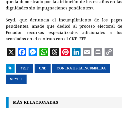
queda demostrado por la atribución de los escaños en las
dignidades sin impugnaciones pendientes».
Scytl, que denuncia el incumplimiento de los pagos
pendientes, añade que dedicó al proceso electoral de
Ecuador recursos especializados adicionales a los
acordados en el contrato con el CNE. EFE
X
F
M
W
T
P
L
E
P
C
a
e
h
h
i
i
m
r
o
#23F
c
s
CNE
a
CONTRATISTA INCUMPLIDA
r
n
n
a
i
p
e
s
t
e
t
k
i
n
y
SCYCT
b
e
s
a
e
e
l
t
L
o
n
A
d
r
d
i
MÁS RELACIONADAS
o
g
p
s
e
I
n
k
e
p
s
n
k
r
t