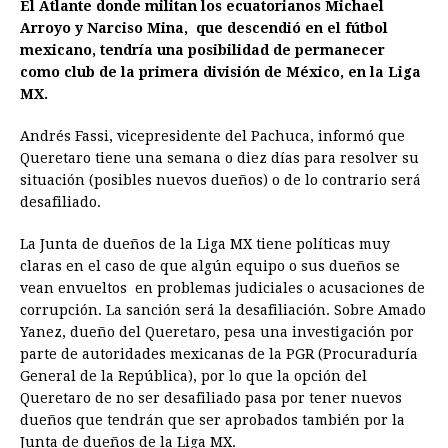
El Atlante donde militan los ecuatorianos Michael
c
s
a
r
n
n
a
i
p
Arroyo y Narciso Mina, que descendió en el fútbol
e
s
t
e
t
k
i
n
y
mexicano, tendría una posibilidad de permanecer
como club de la primera división de México, en la Liga
b
e
s
a
e
e
l
t
L
MX.
o
n
A
d
r
d
i
o
g
p
s
e
I
n
Andrés Fassi, vicepresidente del Pachuca, informó que
Queretaro tiene una semana o diez días para resolver su
k
e
p
s
n
k
situación (posibles nuevos dueños) o de lo contrario será
r
t
desafiliado.
La Junta de dueños de la Liga MX tiene políticas muy
claras en el caso de que algún equipo o sus dueños se
vean envueltos en problemas judiciales o acusaciones de
corrupción. La sanción será la desafiliación. Sobre Amado
Yanez, dueño del Queretaro, pesa una investigación por
parte de autoridades mexicanas de la PGR (Procuraduría
General de la República), por lo que la opción del
Queretaro de no ser desafiliado pasa por tener nuevos
dueños que tendrán que ser aprobados también por la
Junta de dueños de la Liga MX.