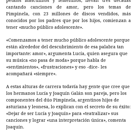
pétalos masculinos y femeninos, llevan tres décadas
e
s
t
e
t
k
i
n
y
cantando canciones de amor, pero los temas de
Pimpinela, con 23 millones de discos vendidos, más
b
e
s
a
e
e
l
t
L
conocidos por los padres que por los hijos, comienzan a
o
n
A
d
r
d
i
tener «mucho público adolescente».
o
g
p
s
e
I
n
«Comenzamos a tener mucho público adolescente porque
k
e
p
s
n
k
están alrededor del descubrimiento de esa palabra tan
r
t
importante: amor», argumenta Lucía, quien asegura que
su música «no pasa de moda» porque habla de
«sentimientos», «frustraciones» y eso -dice- les
acompañará «siempre».
A estas alturas de carrera todavía hay gente que cree que
los hermanos Lucía y Joaquín Galán son pareja, pero los
componentes del dúo Pimpinela, argentinos hijos de
asturiana y leonesa, lo explican con el secreto de su éxito:
«Dejar de ser Lucía y Joaquín» para «teatralizar» sus
canciones y lograr «una interpretación única», comenta
Joaquín.