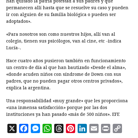
han quitado la patria potestad a sus padres y que
permanecen allí hasta que se resuelve su caso y pueden
ir con alguien de su familia biológica o pueden ser
adoptados».
«Para nosotros son como nuestros hijos, allí van al
colegio, tienen sus psicólogos, van al cine, etc -indica
Lucía-.
Hace cuatro años pusieron también en funcionamiento
un centro de día al que han bautizado «Desde el alma»,
«donde acuden niños con síndrome de Down con sus
padres, que no pueden pagar otros centros privados»,
explica la argentina.
Una responsabilidad «muy grande» que les proporciona
«una inmensa satisfacción» porque por las dos
instituciones ya han pasado «más de 500 niños». EFE
X
F
M
W
T
P
L
E
P
C
a
e
h
h
i
i
m
r
o