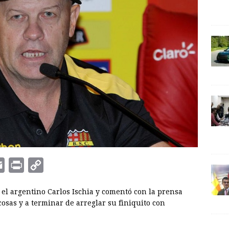
E
P
C
m
r
o
el argentino Carlos Ischia y comentó con la prensa
a
i
p
osas y a terminar de arreglar su finiquito con
i
n
y
l
t
L