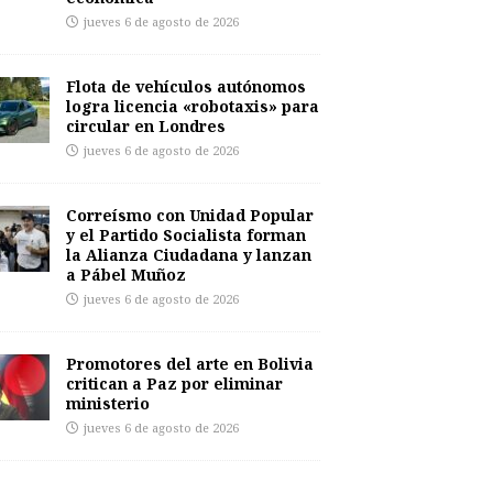
jueves 6 de agosto de 2026
Flota de vehículos autónomos
logra licencia «robotaxis» para
circular en Londres
jueves 6 de agosto de 2026
Correísmo con Unidad Popular
y el Partido Socialista forman
la Alianza Ciudadana y lanzan
a Pábel Muñoz
jueves 6 de agosto de 2026
Promotores del arte en Bolivia
critican a Paz por eliminar
ministerio
jueves 6 de agosto de 2026