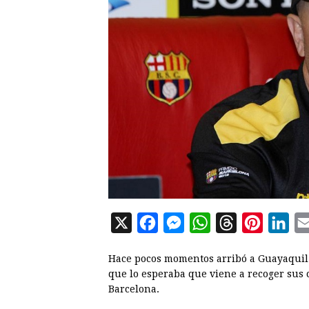
X
F
M
W
T
P
L
a
e
h
h
i
i
Hace pocos momentos arribó a Guayaquil 
c
s
a
r
n
n
que lo esperaba que viene a recoger sus c
e
s
t
e
t
k
Barcelona.
b
e
s
a
e
e