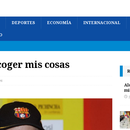
DEPORTES
ECONOMÍA
INTERNACIONAL
O
coger mis cosas
R
es
Al
mi