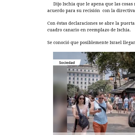
Dijo Ischia que le apena que las cosas
o
n
A
d
r
d
acuerdo para su recisión con la directiva 
o
g
p
s
e
I
Con éstas declaraciones se abre la puerta 
k
e
p
s
n
cuadro canario en reemplazo de Ischia.
r
t
Se conoció que posiblemente Israel llega