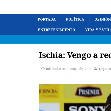
PORTADA
POLÍTICA
OPINIÓN
ENTRETENIMIENTO
VIDA Y ESTIL
Ischia: Vengo a re
miércoles 28 de mayo de 2014
Deport