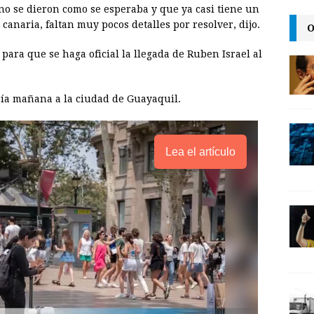
 no se dieron como se esperaba y que ya casi tiene un
i
canaria, faltan muy pocos detalles por resolver, dijo.
O
n
para que se haga oficial la llegada de Ruben Israel al
k
ría mañana a la ciudad de Guayaquil.
Lea el artículo