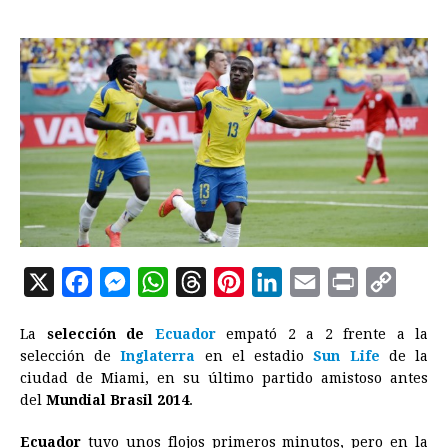
X
F
M
W
T
P
L
E
P
C
a
e
h
h
i
i
m
r
o
La
selección de
Ecuador
empató 2 a 2 frente a la
c
s
a
r
n
n
a
i
p
selección de
Inglaterra
en el estadio
Sun Life
de la
e
s
t
e
t
k
i
n
y
ciudad de Miami, en su último partido amistoso antes
del
Mundial Brasil 2014
b
e
s
.
a
e
e
l
t
L
o
n
A
d
r
d
i
Ecuador
tuvo unos flojos primeros minutos, pero en la