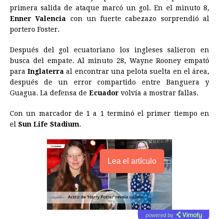
o
g
p
s
e
I
n
primera salida de ataque marcó un gol. En el minuto 8,
Enner Valencia
con un fuerte cabezazo sorprendió al
k
e
p
s
n
k
portero Foster.
r
t
Después del gol ecuatoriano los ingleses salieron en
busca del empate. Al minuto 28, Wayne Rooney empató
para
Inglaterra
al encontrar una pelota suelta en el área,
después de un error compartido entre Banguera y
Guagua. La defensa de
Ecuador
volvía a mostrar fallas.
Con un marcador de 1 a 1 terminó el primer tiempo en
el
Sun Life Stadium
.
Lea el artículo
powered by