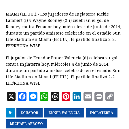
MIAMI (EE.UU.).- Los jugadores de Inglaterra Rickie
Lambert (i) y Wayne Rooney (2-i) celebran el gol de
Rooney contra Ecuador hoy, miércoles 4 de junio de 2014,
durante un partido amistoso celebrado en el estadio Sun
Life Stadium en Miami (EE.UU.). El partido finalizó 2-2.
EFE/RHONA WISE
El jugador de Ecuador Enner Valencia (d) celebra su gol
contra Inglaterra hoy, miércoles 4 de junio de 2014,
durante un partido amistoso celebrado en el estadio Sun
Life Stadium en Miami (EE.UU.). El partido finalizó 2-2.
EFE/RHONA WISE
X
F
M
W
T
P
L
E
P
C
a
e
h
h
i
i
m
r
o
ECUADOR
c
s
a
ENNER VALENCIA
r
n
n
INGLATERRA
a
i
p
e
s
t
e
t
k
i
n
y
MICHAEL ARROYO