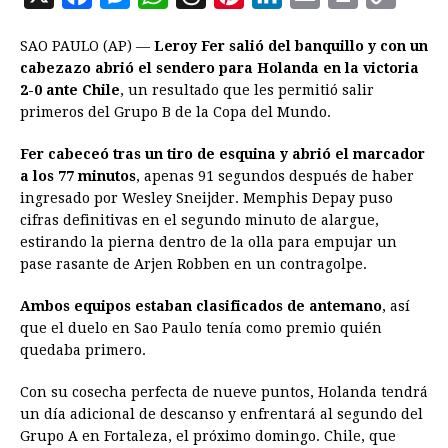
a
e
h
h
i
i
m
r
o
SAO PAULO (AP) —
Leroy Fer salió del banquillo y con un
c
s
a
r
n
n
a
i
p
cabezazo abrió el sendero para Holanda en la victoria
e
s
t
e
t
k
i
n
y
2-0 ante Chile
, un resultado que les permitió salir
primeros del Grupo B de la Copa del Mundo.
b
e
s
a
e
e
l
t
L
o
n
A
d
r
d
i
Fer cabeceó tras un tiro de esquina y abrió el marcador
o
g
p
s
e
I
n
a los 77 minutos
, apenas 91 segundos después de haber
ingresado por Wesley Sneijder. Memphis Depay puso
k
e
p
s
n
k
cifras definitivas en el segundo minuto de alargue,
r
t
estirando la pierna dentro de la olla para empujar un
pase rasante de Arjen Robben en un contragolpe.
Ambos equipos estaban clasificados de antemano
, así
que el duelo en Sao Paulo tenía como premio quién
quedaba primero.
Con su cosecha perfecta de nueve puntos, Holanda tendrá
un día adicional de descanso y enfrentará al segundo del
Grupo A en Fortaleza, el próximo domingo. Chile, que