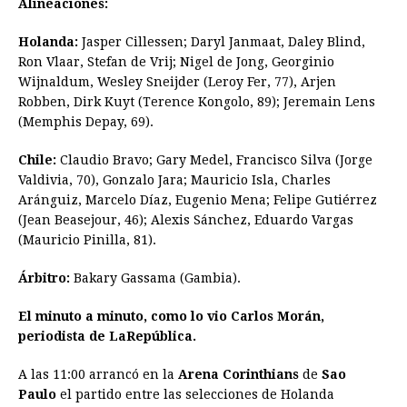
Alineaciones:
Holanda:
Jasper Cillessen; Daryl Janmaat, Daley Blind,
Ron Vlaar, Stefan de Vrij; Nigel de Jong, Georginio
Wijnaldum, Wesley Sneijder (Leroy Fer, 77), Arjen
Robben, Dirk Kuyt (Terence Kongolo, 89); Jeremain Lens
(Memphis Depay, 69).
Chile:
Claudio Bravo; Gary Medel, Francisco Silva (Jorge
Valdivia, 70), Gonzalo Jara; Mauricio Isla, Charles
Aránguiz, Marcelo Díaz, Eugenio Mena; Felipe Gutiérrez
(Jean Beasejour, 46); Alexis Sánchez, Eduardo Vargas
(Mauricio Pinilla, 81).
Árbitro:
Bakary Gassama (Gambia).
El minuto a minuto, como lo vio Carlos Morán,
periodista de LaRepública.
A las 11:00 arrancó en la
Arena Corinthians
de
Sao
Paulo
el partido entre las selecciones de Holanda