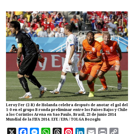
Leroy Fer (2-R) de Holanda celebra después de anotar el gol del
1-0 en el grupo B ronda preliminar entre los Países Bajos y Chile
a los Corintios Arena en Sao Paulo, Brasil, 23 de junio 2014
Mundial de la FIFA 2014. EFE / EPA / TOLGA Bozoglu
X
F
M
W
T
P
L
E
P
C