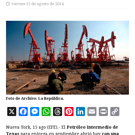
viernes 15 de agosto de 2014
Foto de Archivo: La República.
X
F
M
W
T
P
L
E
P
C
a
e
h
h
i
i
m
r
o
Nueva York, 15 ago (EFE).- El
Petróleo Intermedio de
c
s
a
r
n
n
a
i
p
Texas
para entrega en septiembre abrió hoy
con una