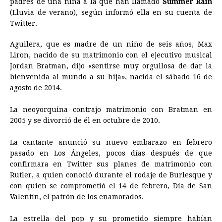
padres de una niña a la que han llamado
Summer Rain
(Lluvia de verano), según informó ella en su cuenta de
b
e
s
a
e
e
l
t
L
Twitter.
o
n
A
d
r
d
i
o
g
p
s
e
I
n
Aguilera, que es madre de un niño de seis años, Max
Liron, nacido de su matrimonio con el ejecutivo musical
k
e
p
s
n
k
Jordan Bratman, dijo «sentirse muy orgullosa de dar la
r
t
bienvenida al mundo a su hija», nacida el sábado 16 de
agosto de 2014.
La neoyorquina contrajo matrimonio con Bratman en
2005 y se divorció de él en octubre de 2010.
La cantante anunció su nuevo embarazo en febrero
pasado en Los Ángeles, pocos días después de que
confirmara en Twitter sus planes de matrimonio con
Rutler, a quien conoció durante el rodaje de Burlesque y
con quien se comprometió el 14 de febrero, Día de San
Valentín, el patrón de los enamorados.
La estrella del pop y su prometido siempre habían