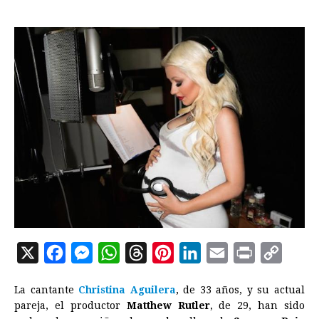
X
F
M
W
T
P
L
E
P
C
a
e
h
h
i
i
m
r
o
La cantante
Christina Aguilera
, de 33 años, y su actual
c
s
a
r
n
n
a
i
p
pareja, el productor
Matthew Rutler
, de 29, han sido
e
s
t
e
t
k
i
n
y