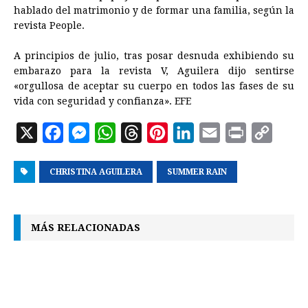
hablado del matrimonio y de formar una familia, según la
revista People.
A principios de julio, tras posar desnuda exhibiendo su
embarazo para la revista V, Aguilera dijo sentirse
«orgullosa de aceptar su cuerpo en todos las fases de su
vida con seguridad y confianza». EFE
X
F
M
W
T
P
L
E
P
C
a
e
h
h
i
i
m
r
o
CHRISTINA AGUILERA
c
s
a
r
SUMMER RAIN
n
n
a
i
p
e
s
t
e
t
k
i
n
y
b
e
s
a
e
e
l
t
L
MÁS RELACIONADAS
o
n
A
d
r
d
i
o
g
p
s
e
I
n
k
e
p
s
n
k
r
t