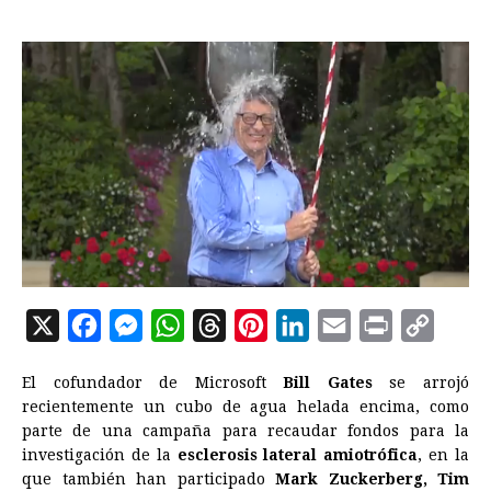
X
F
M
W
T
P
L
E
P
C
a
e
h
h
i
i
m
r
o
El cofundador de Microsoft
Bill Gates
se arrojó
c
s
a
r
n
n
a
i
p
recientemente un cubo de agua helada encima, como
e
s
t
e
t
k
i
n
y
parte de una campaña para recaudar fondos para la
investigación de la
b
e
esclerosis lateral amiotrófica
s
a
e
e
l
t
, en la
L
que también han participado
Mark Zuckerberg, Tim
o
n
A
d
r
d
i