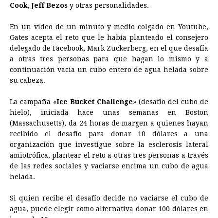
Cook, Jeff Bezos
y otras personalidades.
o
g
p
s
e
I
n
En un video de un minuto y medio colgado en Youtube,
k
e
p
s
n
k
Gates acepta el reto que le había planteado el consejero
r
t
delegado de Facebook, Mark Zuckerberg, en el que desafía
a otras tres personas para que hagan lo mismo y a
continuación vacía un cubo entero de agua helada sobre
su cabeza.
La campaña «
Ice
Bucket
Challenge
» (desafío del cubo de
hielo), iniciada hace unas semanas en Boston
(Massachusetts), da 24 horas de margen a quienes hayan
recibido el desafío para donar 10 dólares a una
organización que investigue sobre la esclerosis lateral
amiotrófica, plantear el reto a otras tres personas a través
de las redes sociales y vaciarse encima un cubo de agua
helada.
Si quien recibe el desafío decide no vaciarse el cubo de
agua, puede elegir como alternativa donar 100 dólares en