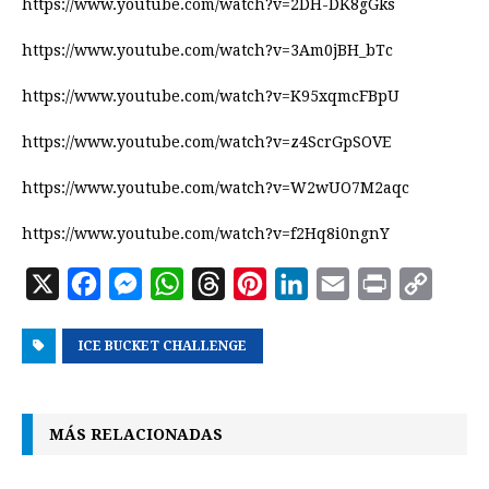
https://www.youtube.com/watch?v=2DH-DK8gGks
https://www.youtube.com/watch?v=3Am0jBH_bTc
https://www.youtube.com/watch?v=K95xqmcFBpU
https://www.youtube.com/watch?v=z4ScrGpSOVE
https://www.youtube.com/watch?v=W2wUO7M2aqc
https://www.youtube.com/watch?v=f2Hq8i0ngnY
X
F
M
W
T
P
L
E
P
C
a
e
h
h
i
i
m
r
o
ICE BUCKET CHALLENGE
c
s
a
r
n
n
a
i
p
e
s
t
e
t
k
i
n
y
b
e
s
a
e
e
l
t
L
MÁS RELACIONADAS
o
n
A
d
r
d
i
o
g
p
s
e
I
n