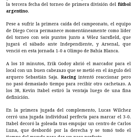
la tercera fecha del torneo de primera división del
b
e
s
a
e
e
l
t
fútbol
L
argentino
.
o
n
A
d
r
d
i
o
g
p
s
e
I
n
Pese a sufrir la primera caída del campeonato, el equipo
de Diego Cocca permanece momentáneamente como líder
k
e
p
s
n
k
del torneo con seis puntos junto a Vélez Sarsfield, que
r
t
jugará el sábado ante Independiente, y Arsenal, que
venció en esta jornada 1-0 a Olimpo de Bahía Blanca.
A los 10 minutos, Erik Godoy abrió el marcador para el
local con un buen cabezazo que se metió en el ángulo del
arquero Sebastián Saja.
Racing
intentó reaccionar pero
no pasó demasiado tiempo para recibir otro cachetazo. A
los 38, Kevin Itabel estiró la ventaja luego de una fina
definición.
En la primera jugada del complemento, Lucas Wilchez
cerró una jugada individual perfecta para marcar el 3-0.
Itabel decoró la goleada tras empujar un centro de Carlos
Luna, que desbordó por la derecha y se tomó todo el