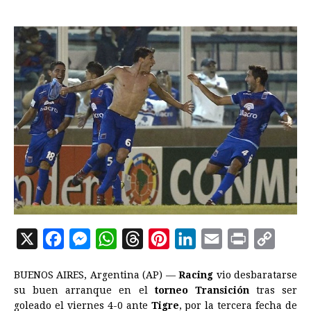
X
F
M
W
T
P
L
E
P
C
a
e
h
h
i
i
m
r
o
BUENOS AIRES, Argentina (AP) —
Racing
vio desbaratarse
c
s
a
r
n
n
a
i
p
su buen arranque en el
torneo Transición
tras ser
e
s
t
e
t
k
i
n
y
goleado el viernes 4-0 ante
Tigre
, por la tercera fecha de