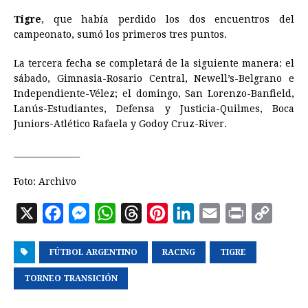
Tigre
, que había perdido los dos encuentros del
campeonato, sumó los primeros tres puntos.
La tercera fecha se completará de la siguiente manera: el
sábado, Gimnasia-Rosario Central, Newell’s-Belgrano e
Independiente-Vélez; el domingo, San Lorenzo-Banfield,
Lanús-Estudiantes, Defensa y Justicia-Quilmes, Boca
Juniors-Atlético Rafaela y Godoy Cruz-River.
________________
Foto: Archivo
X
F
M
W
T
P
L
E
P
C
a
e
h
h
i
i
m
r
o
FÚTBOL ARGENTINO
c
s
a
r
RACING
n
n
a
TIGRE
i
p
e
s
t
e
t
k
i
n
y
TORNEO TRANSICIÓN
b
e
s
a
e
e
l
t
L