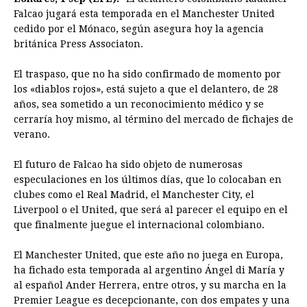
c
s
a
r
n
n
a
i
p
Falcao jugará esta temporada en el Manchester United
e
s
t
e
t
k
i
n
y
cedido por el Mónaco, según asegura hoy la agencia
británica Press Associaton.
b
e
s
a
e
e
l
t
L
o
n
A
d
r
d
i
El traspaso, que no ha sido confirmado de momento por
o
g
p
s
e
I
n
los «diablos rojos», está sujeto a que el delantero, de 28
años, sea sometido a un reconocimiento médico y se
k
e
p
s
n
k
cerraría hoy mismo, al término del mercado de fichajes de
r
t
verano.
El futuro de Falcao ha sido objeto de numerosas
especulaciones en los últimos días, que lo colocaban en
clubes como el Real Madrid, el Manchester City, el
Liverpool o el United, que será al parecer el equipo en el
que finalmente juegue el internacional colombiano.
El Manchester United, que este año no juega en Europa,
ha fichado esta temporada al argentino Ángel di María y
al español Ander Herrera, entre otros, y su marcha en la
Premier League es decepcionante, con dos empates y una