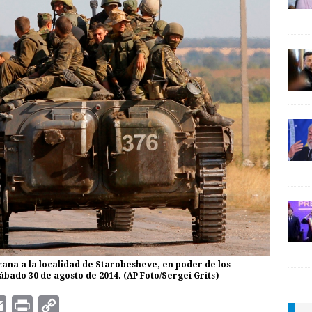
ana a la localidad de Starobesheve, en poder de los
sábado 30 de agosto de 2014. (AP Foto/Sergei Grits)
E
P
C