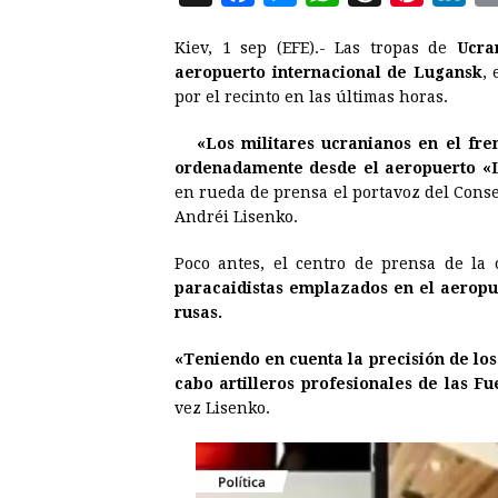
a
e
h
h
i
i
Kiev, 1 sep (EFE).- Las tropas de
Ucra
c
s
a
r
n
n
aeropuerto internacional de Lugansk
,
e
s
t
e
t
k
por el recinto en las últimas horas.
b
e
s
a
e
e
«Los militares ucranianos en el fre
o
n
A
d
r
d
ordenadamente desde el aeropuerto «L
o
g
p
s
e
I
en rueda de prensa el portavoz del Cons
Andréi Lisenko.
k
e
p
s
n
r
t
Poco antes, el centro de prensa de la
paracaidistas emplazados en el aeropu
rusas.
«Teniendo en cuenta la precisión de los 
cabo artilleros profesionales de las 
vez Lisenko.