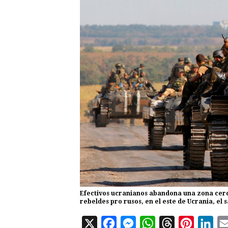
Efectivos ucranianos abandona una zona cerc
rebeldes pro rusos, en el este de Ucrania, el 
X
F
M
W
T
P
L