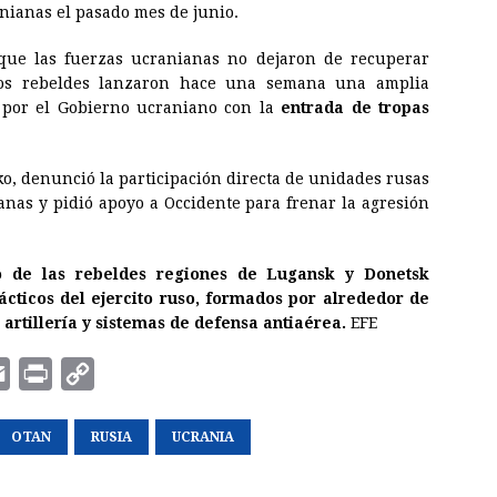
nianas el pasado mes de junio.
que las fuerzas ucranianas no dejaron de recuperar
, los rebeldes lanzaron hace una semana una amplia
o por el Gobierno ucraniano con la
entrada de tropas
o, denunció la participación directa de unidades rusas
anas y pidió apoyo a Occidente para frenar la agresión
io de las rebeldes regiones de Lugansk y Donetsk
cticos del ejercito ruso, formados por alrededor de
artillería y sistemas de defensa antiaérea.
EFE
E
P
C
m
r
o
a
OTAN
i
RUSIA
p
UCRANIA
i
n
y