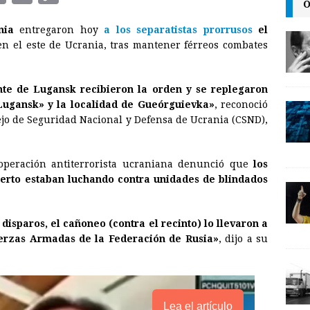
O
m
r
o
nia
entregaron hoy
a los separatistas prorrusos
el
a
i
p
 en el este de Ucrania, tras mantener férreos combates
i
n
y
l
t
L
nte de Lugansk recibieron la orden y se replegaron
i
ugansk» y la localidad de Gueórguievka»
, reconoció
n
ejo de Seguridad Nacional y Defensa de Ucrania (CSND),
k
 operación antiterrorista ucraniana denunció que
los
erto estaban luchando contra unidades de blindados
disparos, el cañoneo (contra el recinto) lo llevaron a
Fuerzas Armadas de la Federación de Rusia»
, dijo a su
Lea el artículo