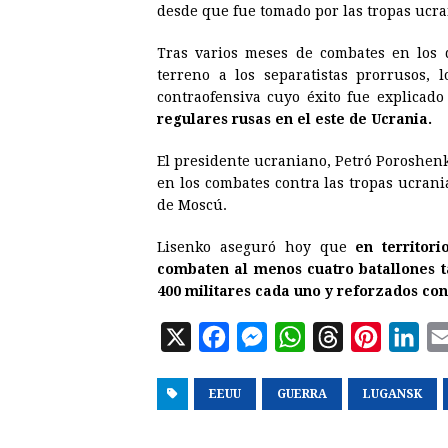
desde que fue tomado por las tropas ucra
Tras varios meses de combates en los 
terreno a los separatistas prorrusos
contraofensiva cuyo éxito fue explicad
regulares rusas en el este de Ucrania.
El presidente ucraniano, Petró Poroshenk
en los combates contra las tropas ucrani
de Moscú.
Lisenko aseguró hoy que
en territor
combaten al menos cuatro batallones tá
400 militares cada uno y reforzados con 
X
F
M
W
T
P
L
a
e
h
h
i
i
EEUU
c
s
GUERRA
a
r
LUGANSK
n
n
e
s
t
e
t
k