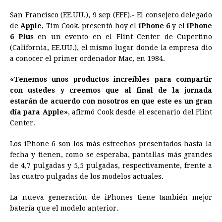
a
e
h
h
i
i
m
r
o
San Francisco (EE.UU.), 9 sep (EFE).- El consejero delegado
c
s
a
r
n
n
a
i
p
de
Apple
, Tim Cook, presentó hoy el
iPhone 6
y el
iPhone
e
s
t
e
t
k
i
n
y
6 Plus
en un evento en el Flint Center de Cupertino
(California, EE.UU.), el mismo lugar donde la empresa dio
b
e
s
a
e
e
l
t
L
a conocer el primer ordenador Mac, en 1984.
o
n
A
d
r
d
i
o
g
p
s
e
I
n
«Tenemos unos productos increíbles para compartir
con ustedes y creemos que al final de la jornada
k
e
p
s
n
k
estarán de acuerdo con nosotros en que este es un gran
r
t
día para Apple»
, afirmó Cook desde el escenario del Flint
Center.
Los iPhone 6 son los más estrechos presentados hasta la
fecha y tienen, como se esperaba, pantallas más grandes
de 4,7 pulgadas y 5,5 pulgadas, respectivamente, frente a
las cuatro pulgadas de los modelos actuales.
La nueva generación de iPhones tiene también mejor
batería que el modelo anterior.