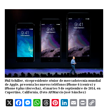
Phil Schiller, vicepresidente sénior de mercadotecnia mundial
de Apple, presenta los nuevos teléfonos iPhone 6 (centro) y
iPhone 6 plus (derecha), el martes 9 de septiembre de 2014, en
Cupertino, California, (Foto AP/Marcio José Sánchez)
X
F
M
W
T
P
L
E
P
C