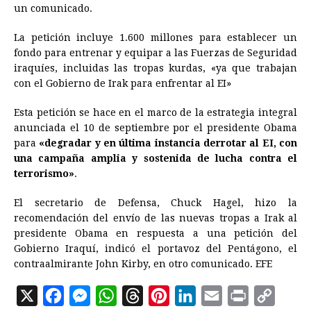
un comunicado.
La petición incluye 1.600 millones para establecer un
fondo para entrenar y equipar a las Fuerzas de Seguridad
iraquíes, incluidas las tropas kurdas, «ya que trabajan
con el Gobierno de Irak para enfrentar al EI»
Esta petición se hace en el marco de la estrategia integral
anunciada el 10 de septiembre por el presidente Obama
para
«degradar y en última instancia derrotar al EI, con
una campaña amplia y sostenida de lucha contra el
terrorismo»
.
El secretario de Defensa, Chuck Hagel, hizo la
recomendación del envío de las nuevas tropas a Irak al
presidente Obama en respuesta a una petición del
Gobierno Iraquí, indicó el portavoz del Pentágono, el
contraalmirante John Kirby, en otro comunicado. EFE
X
F
M
W
T
P
L
E
P
C