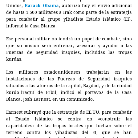
c
s
a
r
n
n
a
i
p
Unidos,
Barack Obama
, autorizó hoy el envío adicional
e
s
t
e
t
k
i
n
y
de hasta 1.500 militares a Irak como parte de la estrategia
para combatir al grupo yihadista
b
e
s
a
e
Estado
e
l
Islámico (EI),
t
L
informó la Casa Blanca.
o
n
A
d
r
d
i
o
g
p
s
e
I
n
Ese personal militar no tendrá un papel de combate, sino
que su misión será entrenar, asesorar y ayudar a las
k
e
p
s
n
k
Fuerzas de Seguridad iraquíes, incluidas las tropas
r
t
kurdas.
Los militares estadounidenses trabajarán en las
instalaciones de las Fuerzas de Seguridad iraquíes
situadas a las afueras de la capital, Bagdad, y de la ciudad
kurdo-iraquí de Erbil, indicó el portavoz de la Casa
Blanca, Josh Earnest, en un comunicado.
Earnest subrayó que la estrategia de EE.UU. para combatir
al
Estado
Islámico se centra en «construir las
capacidades» de las tropas locales que luchan sobre el
terreno contra los yihadistas del EI, que se han