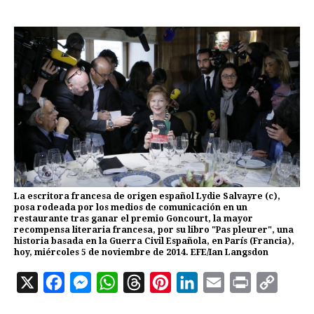
La escritora francesa de origen español Lydie Salvayre (c),
posa rodeada por los medios de comunicación en un
restaurante tras ganar el premio Goncourt, la mayor
recompensa literaria francesa, por su libro "Pas pleurer", una
historia basada en la Guerra Civil Española, en París (Francia),
hoy, miércoles 5 de noviembre de 2014. EFE/Ian Langsdon
X
F
M
W
T
P
L
E
P
C
a
e
h
h
i
i
m
r
o