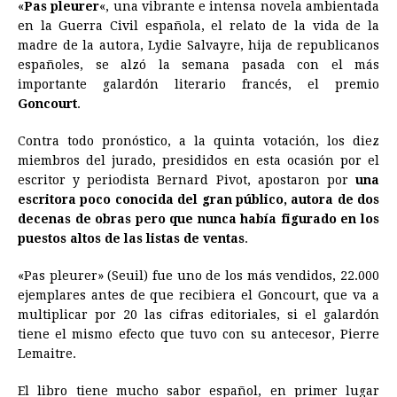
«
Pas pleurer
«, una vibrante e intensa novela ambientada
c
s
a
r
n
n
a
i
p
en la Guerra Civil española, el relato de la vida de la
e
s
t
e
t
k
i
n
y
madre de la autora, Lydie Salvayre, hija de republicanos
españoles, se alzó la semana pasada con el más
b
e
s
a
e
e
l
t
L
importante galardón literario francés, el premio
o
n
A
d
r
d
i
Goncourt
.
o
g
p
s
e
I
n
Contra todo pronóstico, a la quinta votación, los diez
k
e
p
s
n
k
miembros del jurado, presididos en esta ocasión por el
r
t
escritor y periodista Bernard Pivot, apostaron por
una
escritora poco conocida del gran público, autora de dos
decenas de obras pero que nunca había figurado en los
puestos altos de las listas de ventas
.
«Pas pleurer» (Seuil) fue uno de los más vendidos, 22.000
ejemplares antes de que recibiera el Goncourt, que va a
multiplicar por 20 las cifras editoriales, si el galardón
tiene el mismo efecto que tuvo con su antecesor, Pierre
Lemaitre.
El libro tiene mucho sabor español, en primer lugar