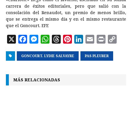
carrera de éxitos editoriales, pero que salió con la
consolación del Renaudot, un premio de menos brillo,
que se entrega el mismo día y en el mismo restaurante
que el Goncourt. EFE
X
F
M
W
T
P
L
E
P
C
a
e
h
h
i
i
m
r
o
GONCOURT. LYDIE SALVAYRE
c
s
a
r
n
n
PAS PLEURER
a
i
p
e
s
t
e
t
k
i
n
y
b
e
s
a
e
e
l
t
L
MÁS RELACIONADAS
o
n
A
d
r
d
i
o
g
p
s
e
I
n
k
e
p
s
n
k
r
t