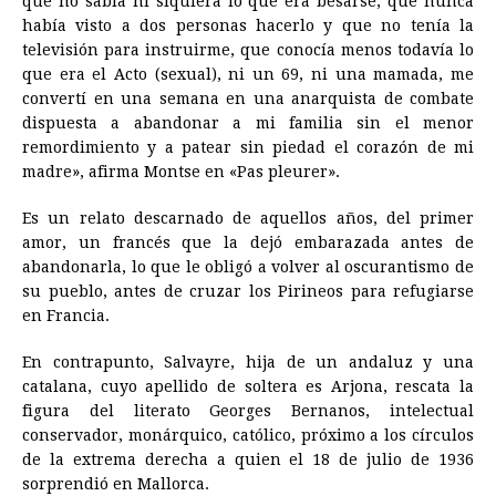
que no sabía ni siquiera lo que era besarse, que nunca
había visto a dos personas hacerlo y que no tenía la
televisión para instruirme, que conocía menos todavía lo
que era el Acto (sexual), ni un 69, ni una mamada, me
convertí en una semana en una anarquista de combate
dispuesta a abandonar a mi familia sin el menor
remordimiento y a patear sin piedad el corazón de mi
madre», afirma Montse en «Pas pleurer».
Es un relato descarnado de aquellos años, del primer
amor, un francés que la dejó embarazada antes de
abandonarla, lo que le obligó a volver al oscurantismo de
su pueblo, antes de cruzar los Pirineos para refugiarse
en Francia.
En contrapunto, Salvayre, hija de un andaluz y una
catalana, cuyo apellido de soltera es Arjona, rescata la
figura del literato Georges Bernanos, intelectual
conservador, monárquico, católico, próximo a los círculos
de la extrema derecha a quien el 18 de julio de 1936
sorprendió en Mallorca.