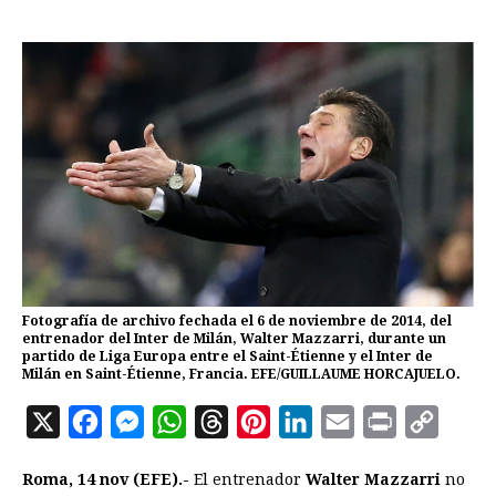
Fotografía de archivo fechada el 6 de noviembre de 2014, del
entrenador del Inter de Milán, Walter Mazzarri, durante un
partido de Liga Europa entre el Saint-Étienne y el Inter de
Milán en Saint-Étienne, Francia. EFE/GUILLAUME HORCAJUELO.
X
F
M
W
T
P
L
E
P
C
a
e
h
h
i
i
m
r
o
Roma, 14 nov (EFE).-
El entrenador
Walter Mazzarri
no
c
s
a
r
n
n
a
i
p