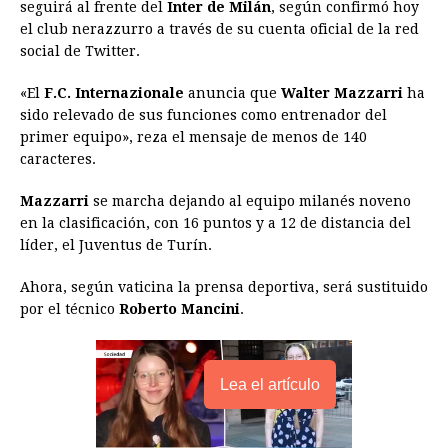
seguirá al frente del
Inter de Milán
, según confirmó hoy
e
s
t
e
t
k
i
n
y
el club nerazzurro a través de su cuenta oficial de la red
social de Twitter.
b
e
s
a
e
e
l
t
L
o
n
A
d
r
d
i
«El
F.C. Internazionale
anuncia que
Walter Mazzarri
ha
o
g
p
s
e
I
n
sido relevado de sus funciones como entrenador del
primer equipo», reza el mensaje de menos de 140
k
e
p
s
n
k
caracteres.
r
t
Mazzarri
se marcha dejando al equipo milanés noveno
en la clasificación, con 16 puntos y a 12 de distancia del
líder, el Juventus de Turín.
Ahora, según vaticina la prensa deportiva, será sustituido
por el técnico
Roberto Mancini
.
Lea el artículo