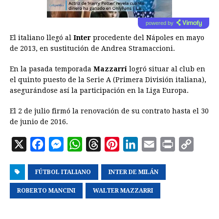
powered by
El italiano llegó al
Inter
procedente del Nápoles en mayo
de 2013, en sustitución de Andrea Stramaccioni.
En la pasada temporada
Mazzarri
logró situar al club en
el quinto puesto de la Serie A (Primera División italiana),
asegurándose así la participación en la Liga Europa.
El 2 de julio firmó la renovación de su contrato hasta el 30
de junio de 2016.
X
F
M
W
T
P
L
E
P
C
a
e
h
h
i
i
m
r
o
FÚTBOL ITALIANO
c
s
a
r
INTER DE MILÁN
n
n
a
i
p
e
s
t
e
t
k
i
n
y
ROBERTO MANCINI
WALTER MAZZARRI
b
e
s
a
e
e
l
t
L
o
n
A
d
r
d
i