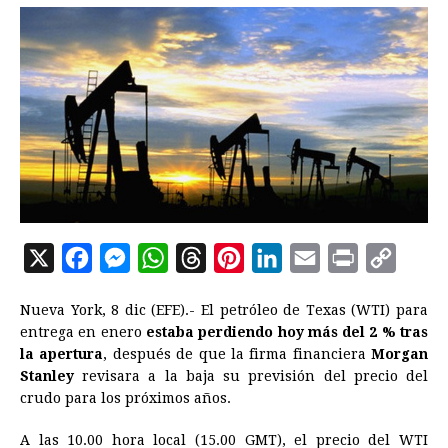
X
F
M
W
T
P
L
E
P
C
a
e
h
h
i
i
m
r
o
Nueva York, 8 dic (EFE).- El petróleo de Texas (WTI) para
c
s
a
r
n
n
a
i
p
entrega en enero
estaba perdiendo hoy más del 2 % tras
e
s
t
e
t
k
i
n
y
la apertura
, después de que la firma financiera
Morgan
Stanley
revisara a la baja su previsión del precio del
b
e
s
a
e
e
l
t
L
crudo para los próximos años.
o
n
A
d
r
d
i
o
g
p
s
e
I
n
A las 10.00 hora local (15.00 GMT), el precio del WTI