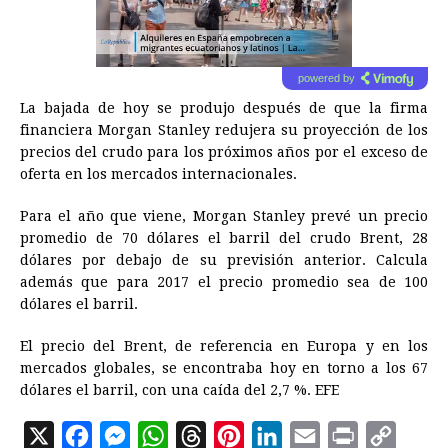
powered by
La bajada de hoy se produjo después de que la firma
financiera Morgan Stanley redujera su proyección de los
precios del crudo para los próximos años por el exceso de
oferta en los mercados internacionales.
Para el año que viene, Morgan Stanley prevé un precio
promedio de 70 dólares el barril del crudo Brent, 28
dólares por debajo de su previsión anterior. Calcula
además que para 2017 el precio promedio sea de 100
dólares el barril.
El precio del Brent, de referencia en Europa y en los
mercados globales, se encontraba hoy en torno a los 67
dólares el barril, con una caída del 2,7 %. EFE
X
F
M
W
T
P
L
E
P
C