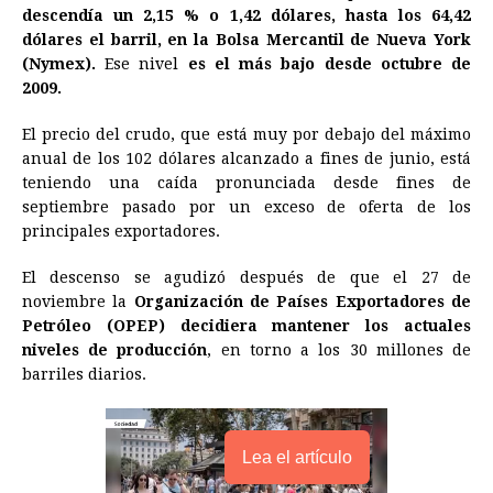
descendía un 2,15 % o 1,42 dólares, hasta los 64,42
k
e
p
s
n
k
dólares el barril, en la Bolsa Mercantil de Nueva York
r
t
(Nymex).
Ese nivel
es el más bajo desde octubre de
2009.
El precio del crudo, que está muy por debajo del máximo
anual de los 102 dólares alcanzado a fines de junio, está
teniendo una caída pronunciada desde fines de
septiembre pasado por un exceso de oferta de los
principales exportadores.
El descenso se agudizó después de que el 27 de
noviembre la
Organización de Países Exportadores de
Petróleo (OPEP) decidiera mantener los actuales
niveles de producción
, en torno a los 30 millones de
barriles diarios.
Lea el artículo