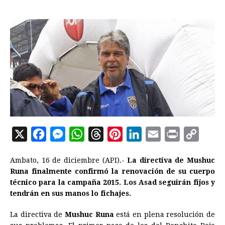
X
F
M
W
T
P
L
E
P
C
a
e
h
h
i
i
m
r
o
Ambato, 16 de diciembre (API).-
La directiva de Mushuc
c
s
a
r
n
n
a
i
p
Runa finalmente confirmó la renovación de su cuerpo
e
s
t
e
t
k
i
n
y
técnico para la campaña 2015. Los Asad seguirán fijos y
tendrán en sus manos lo fichajes.
b
e
s
a
e
e
l
t
L
o
n
A
d
r
d
i
La directiva de
Mushuc Runa
está en plena resolución de
o
g
p
s
e
I
n