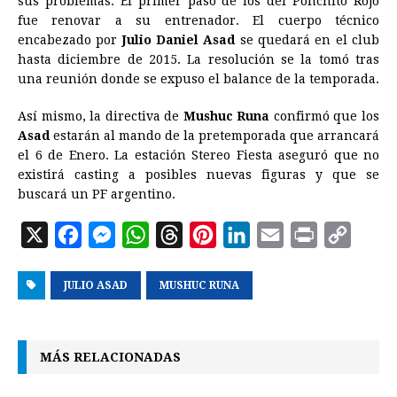
sus problemas. El primer paso de los del Ponchito Rojo
fue renovar a su entrenador. El cuerpo técnico
k
e
p
s
n
k
encabezado por
Julio Daniel Asad
se quedará en el club
r
t
hasta diciembre de 2015. La resolución se la tomó tras
una reunión donde se expuso el balance de la temporada.
Así mismo, la directiva de
Mushuc Runa
confirmó que los
Asad
estarán al mando de la pretemporada que arrancará
el 6 de Enero. La estación Stereo Fiesta aseguró que no
existirá casting a posibles nuevas figuras y que se
buscará un PF argentino.
X
F
M
W
T
P
L
E
P
C
a
e
h
h
i
i
m
r
o
JULIO ASAD
c
s
a
MUSHUC RUNA
r
n
n
a
i
p
e
s
t
e
t
k
i
n
y
b
e
s
a
e
e
l
t
L
MÁS RELACIONADAS
o
n
A
d
r
d
i
o
g
p
s
e
I
n