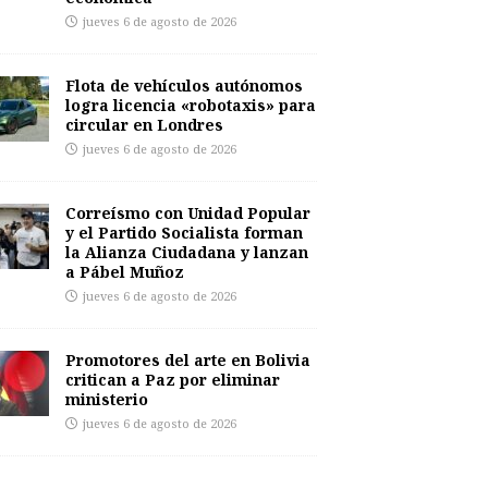
jueves 6 de agosto de 2026
Flota de vehículos autónomos
logra licencia «robotaxis» para
circular en Londres
jueves 6 de agosto de 2026
Correísmo con Unidad Popular
y el Partido Socialista forman
la Alianza Ciudadana y lanzan
a Pábel Muñoz
jueves 6 de agosto de 2026
Promotores del arte en Bolivia
critican a Paz por eliminar
ministerio
jueves 6 de agosto de 2026