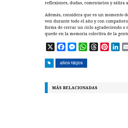
reflexiones, dudas, comentarios y sátira a
Además, considera que es un momento de
ven durante todo el año y con compañeros 
forma de cerrar un ciclo agradeciendo o 
quede en la memoria colectiva de la gente
X
F
M
W
T
P
L
a
e
h
h
i
i
AÑOS VIEJOS
c
s
a
r
n
n
e
s
t
e
t
k
b
e
s
a
e
e
MÁS RELACIONADAS
o
n
A
d
r
d
o
g
p
s
e
I
k
e
p
s
n
r
t