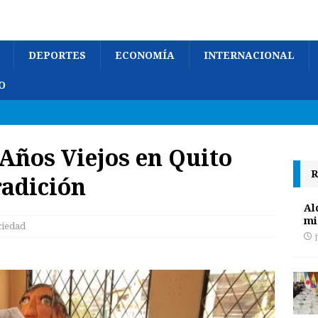
DEPORTES
ECONOMÍA
INTERNACIONAL
O
 Años Viejos en Quito
R
radición
Al
mi
ciedad