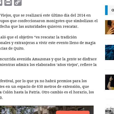
E
P
C
m
r
o
O
 Viejos, que se realizará este último día del 2014 en
a
i
p
grupos que confeccionaron monigotes que simbolizan el
i
n
y
 fecha que las autoridades quieren rescatar.
l
t
L
aló que el objetivo “es rescatar la tradición
i
onales y extranjeras a vivir este evento lleno de magia
n
cias de Quito.
k
concurrida avenida Amazonas y que la gente se disfrace
ientras admira los elaborados ‘años viejos’, refiere la
festival, por lo que ya no habrá premios para los
es en un espacio de 650 metros de extensión, que
olón hasta la Patria. Otro cambio es el horario, los
0.