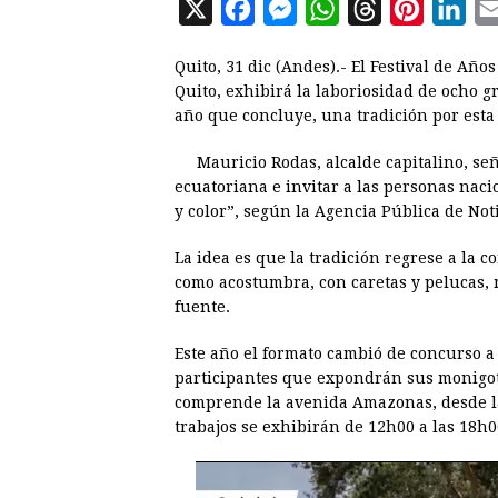
X
F
M
W
T
P
L
a
e
h
h
i
i
Quito, 31 dic (Andes).- El Festival de Años
c
s
a
r
n
n
Quito, exhibirá la laboriosidad de ocho 
e
s
t
e
t
k
año que concluye, una tradición por esta
b
e
s
a
e
e
Mauricio Rodas, alcalde capitalino, señ
o
n
A
d
r
d
ecuatoriana e invitar a las personas naci
o
g
p
s
e
I
y color”, según la Agencia Pública de Noti
k
e
p
s
n
La idea es que la tradición regrese a la 
r
t
como acostumbra, con caretas y pelucas, m
fuente.
Este año el formato cambió de concurso a 
participantes que expondrán sus monigot
comprende la avenida Amazonas, desde la C
trabajos se exhibirán de 12h00 a las 18h0