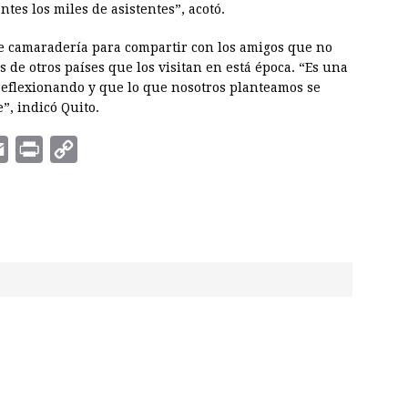
ntes los miles de asistentes”, acotó.
 camaradería para compartir con los amigos que no
de otros países que los visitan en está época. “Es una
reflexionando y que lo que nosotros planteamos se
”, indicó Quito.
E
P
C
m
r
o
a
i
p
i
n
y
l
t
L
i
n
k