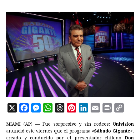
X
F
M
W
T
P
L
E
P
C
a
e
h
h
i
i
m
r
o
MIAMI (AP) — Fue sorpresivo y sin rodeos:
Univision
c
s
a
r
n
n
a
i
p
anunció este viernes que el programa «
Sábado Gigante
«,
e
s
t
e
t
k
i
n
y
creado y conducido por el presentador chileno
Don