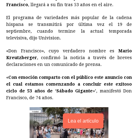
Francisco
, llegará a su fin tras 53 años en el aire.
b
e
s
a
e
e
l
t
L
o
n
A
d
r
d
i
El programa de variedades más popular de la cadena
o
g
p
s
e
I
n
hispana se transmitirá por última vez el 19 de
septiembre, cuando termine la actual temporada
k
e
p
s
n
k
televisiva, dijo Univision.
r
t
«Don Francisco», cuyo verdadero nombre es
Mario
Kreutzberger
, confirmó la noticia a través de breves
declaraciones en un comunicado de prensa.
«
Con emoción comparto con el público este anuncio con
el cual estamos comenzando a concluir este exitoso
ciclo de 53 años de ‘Sábado Gigante
»’, manifestó Don
Francisco, de 74 años.
Lea el artículo