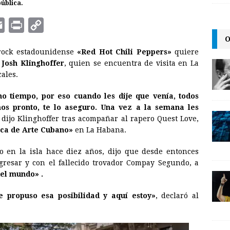
pública.
E
P
C
O
m
r
o
rock estadounidense
«Red Hot Chili Peppers»
quiere
a
i
p
a
Josh Klinghoffer
, quien se encuentra de visita en La
i
n
y
ales.
l
t
L
 tiempo, por eso cuando les dije que venía, todos
i
s pronto, te lo aseguro. Una vez a la semana les
n
, dijo Klinghoffer tras acompañar al rapero Quest Love,
ica de Arte Cubano»
en La Habana.
k
 en la isla hace diez años, dijo que desde entonces
gresar y con el fallecido trovador Compay Segundo, a
del mundo» .
propuso esa posibilidad y aquí estoy»
, declaró al