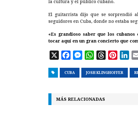
la
cultura
y el público cubano.
El guitarrista dijo que se sorprendió a
seguidores en Cuba, donde no estaba seg
«Es grandioso saber que los cubanos e
tocar aquí en un gran concierto que com
X
F
M
W
T
P
L
a
e
h
h
i
i
CUBA
c
s
JOSH KLINGHOFFER
a
r
n
n
R
e
s
t
e
t
k
b
e
s
a
e
e
MÁS RELACIONADAS
o
n
A
d
r
d
o
g
p
s
e
I
k
e
p
s
n
r
t