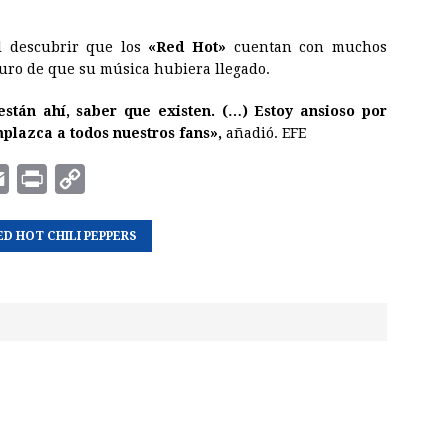
l descubrir que los
«Red Hot»
cuentan con muchos
uro de que su música hubiera llegado.
stán ahí, saber que existen. (…) Estoy ansioso por
plazca a todos nuestros fans»,
añadió. EFE
E
P
C
m
r
o
ED HOT CHILI PEPPERS
a
i
p
i
n
y
l
t
L
i
n
k