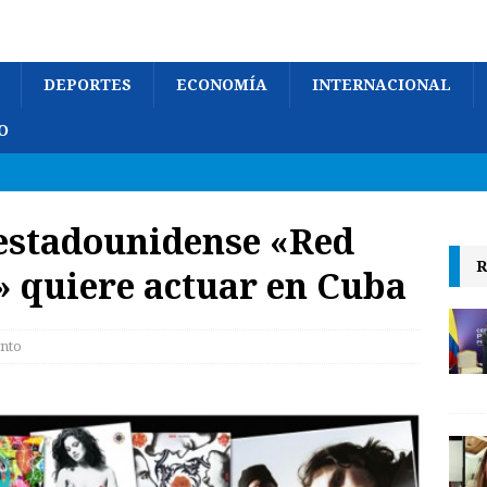
DEPORTES
ECONOMÍA
INTERNACIONAL
O
 estadounidense «Red
R
» quiere actuar en Cuba
nto