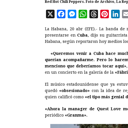
Red Hot Chili Peppers. Foto de Archivo, La Re
X
F
M
W
T
P
L
a
e
h
h
i
i
La Habana, 20 abr (EFE).- La banda de 
c
s
a
r
n
n
presentarse en
Cuba
, dijo su guitarrist
e
s
t
e
t
k
Habana, según reportaron hoy medios loc
b
e
s
a
e
e
«Queremos venir a Cuba hace mucho
o
n
A
d
r
d
querían acompañarme. Pero lo haremo
o
g
p
s
e
I
menciono que deberíamos tocar aquí»
en un concierto en la galería de la
«Fábr
k
e
p
s
n
r
t
El músico estadounidense que ya estuvo
quedó
«obsesionado»
con la idea de re
quien calificó como
«el tipo más genial 
«Ahora la manager de Quest Love me 
periódico
«Granma».