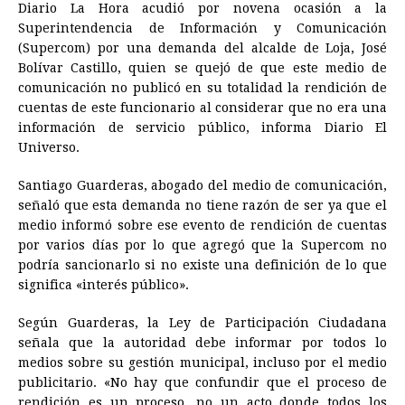
Diario La Hora acudió por novena ocasión a la
c
s
a
r
n
n
a
i
p
Superintendencia de Información y Comunicación
e
s
t
e
t
k
i
n
y
(Supercom) por una demanda del alcalde de Loja, José
Bolívar Castillo, quien se quejó de que este medio de
b
e
s
a
e
e
l
t
L
comunicación no publicó en su totalidad la rendición de
o
n
A
d
r
d
i
cuentas de este funcionario al considerar que no era una
o
g
p
s
e
I
n
información de servicio público, informa Diario El
Universo.
k
e
p
s
n
k
r
t
Santiago Guarderas, abogado del medio de comunicación,
señaló que esta demanda no tiene razón de ser ya que el
medio informó sobre ese evento de rendición de cuentas
por varios días por lo que agregó que la Supercom no
podría sancionarlo si no existe una definición de lo que
significa «interés público».
Según Guarderas, la Ley de Participación Ciudadana
señala que la autoridad debe informar por todos lo
medios sobre su gestión municipal, incluso por el medio
publicitario. «No hay que confundir que el proceso de
rendición es un proceso, no un acto donde todos los