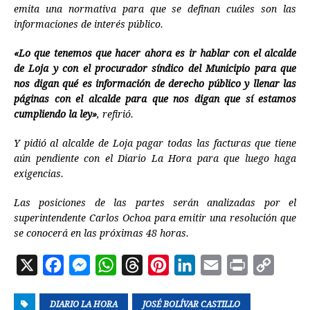
emita una normativa para que se definan cuáles son las
informaciones de interés público.
«Lo que tenemos que hacer ahora es ir hablar con el alcalde
de Loja y con el procurador síndico del Municipio para que
nos digan qué es información de derecho público y llenar las
páginas con el alcalde para que nos digan que sí estamos
cumpliendo la ley»
, refirió.
Y pidió al alcalde de Loja pagar todas las facturas que tiene
aún pendiente con el Diario La Hora para que luego haga
exigencias.
Las posiciones de las partes serán analizadas por el
superintendente Carlos Ochoa para emitir una resolución que
se conocerá en las próximas 48 horas.
X
F
M
W
T
P
L
E
P
C
a
e
h
h
i
i
m
r
o
DIARIO LA HORA
c
s
a
r
JOSÉ BOLÍVAR CASTILLO
n
n
a
i
p