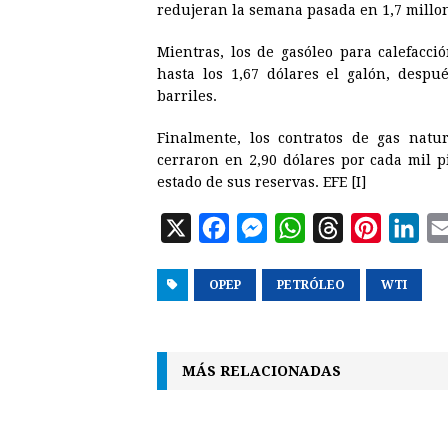
redujeran la semana pasada en 1,7 millon
Mientras, los de gasóleo para calefacc
hasta los 1,67 dólares el galón, desp
barriles.
Finalmente, los contratos de gas natu
cerraron en 2,90 dólares por cada mil p
estado de sus reservas. EFE [I]
X
F
M
W
T
P
L
a
e
h
h
i
i
OPEP
c
s
PETRÓLEO
a
r
n
WTI
n
e
s
t
e
t
k
b
e
s
a
e
e
MÁS RELACIONADAS
o
n
A
d
r
d
o
g
p
s
e
I
k
e
p
s
n