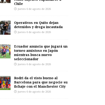
Chile
jueves 6 de agosto de 2026
Operativos en Quito dejan
detenidos y droga incautada
jueves 6 de agosto de 2026
Ecuador anuncia que jugará un
torneo amistoso en Japón
mientras busca nuevo
seleccionador
jueves 6 de agosto de 2026
Rodri da el visto bueno al
Barcelona para que negocie su
fichaje con el Manchester City
jueves 6 de agosto de 2026