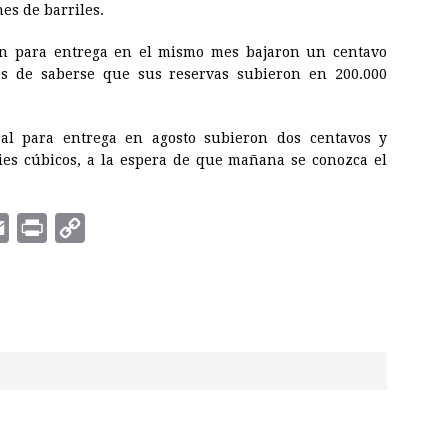
es de barriles.
ión para entrega en el mismo mes bajaron un centavo
ués de saberse que sus reservas subieron en 200.000
ral para entrega en agosto subieron dos centavos y
ies cúbicos, a la espera de que mañana se conozca el
E
P
C
m
r
o
a
i
p
i
n
y
l
t
L
i
n
k