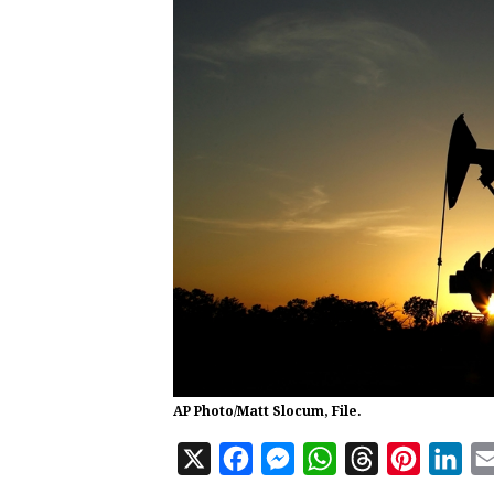
AP Photo/Matt Slocum, File.
X
F
M
W
T
P
L
a
e
h
h
i
i