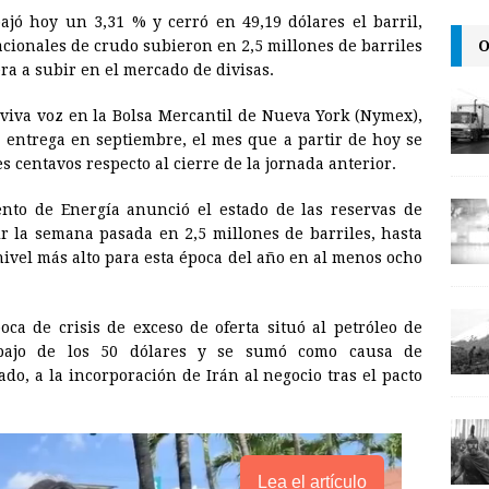
ajó hoy un 3,31 % y cerró en 49,19 dólares el barril,
a
i
p
O
cionales de crudo subieron en 2,5 millones de barriles
i
n
y
ra a subir en el mercado de divisas.
l
t
L
a viva voz en la Bolsa Mercantil de Nueva York (Nymex),
i
a entrega en septiembre, el mes que a partir de hoy se
n
s centavos respecto al cierre de la jornada anterior.
k
nto de Energía anunció el estado de las reservas de
ir la semana pasada en 2,5 millones de barriles, hasta
nivel más alto para esta época del año en al menos ocho
ca de crisis de exceso de oferta situó al petróleo de
ebajo de los 50 dólares y se sumó como causa de
do, a la incorporación de Irán al negocio tras el pacto
Lea el artículo