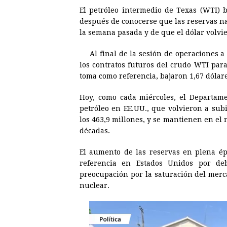
El petróleo intermedio de Texas (WTI) b
c
s
a
r
n
n
después de conocerse que las reservas na
e
s
t
e
t
k
la semana pasada y de que el dólar volvie
b
e
s
a
e
e
Al final de la sesión de operaciones 
o
n
A
d
r
d
los contratos futuros del crudo WTI par
o
g
p
s
e
I
toma como referencia, bajaron 1,67 dólare
k
e
p
s
n
Hoy, como cada miércoles, el Departame
r
t
petróleo en EE.UU., que volvieron a sub
los 463,9 millones, y se mantienen en el 
décadas.
El aumento de las reservas en plena épo
referencia en Estados Unidos por d
preocupación por la saturación del merca
nuclear.