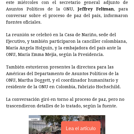
este miércoles con el secretario general adjunto de
e
s
t
e
t
k
i
n
y
Asuntos Políticos de la ONU,
Jeffrey Feltman
, para
conversar sobre el proceso de paz del país, informaron
b
e
s
a
e
e
l
t
L
fuentes oficiales.
o
n
A
d
r
d
i
o
g
p
s
e
I
n
La reunión se celebró en la Casa de Nariño, sede del
Ejecutivo, y también participaron la canciller colombiana,
k
e
p
s
n
k
María Angela Holguín, y la embajadora del país ante la
r
t
ONU, María Emma Mejía, según la Presidencia.
También estuvieron presentes la directora para las
Américas del Departamento de Asuntos Políticos de la
ONU, Martha Doggett, y el coordinador humanitario y
residente de la ONU en Colombia, Fabrizio Hochschild.
La conversación giró en torno al proceso de paz, pero no
trascendieron detalles de lo tratado, según la fuente.
Lea el artículo