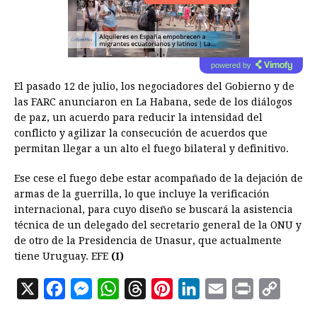
powered by
El pasado 12 de julio, los negociadores del Gobierno y de
las FARC anunciaron en La Habana, sede de los diálogos
de paz, un acuerdo para reducir la intensidad del
conflicto y agilizar la consecución de acuerdos que
permitan llegar a un alto el fuego bilateral y definitivo.
Ese cese el fuego debe estar acompañado de la dejación de
armas de la guerrilla, lo que incluye la verificación
internacional, para cuyo diseño se buscará la asistencia
técnica de un delegado del secretario general de la ONU y
de otro de la Presidencia de Unasur, que actualmente
tiene Uruguay. EFE
(I)
X
F
M
W
T
P
L
E
P
C
a
e
h
h
i
i
m
r
o