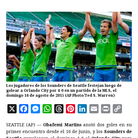
Los jugadores de los Sounders de Seattle festejan luego de
golear a Orlando City por 4-0 en un partido de la MLS, el
domingo 16 de agosto de 2015 (AP Photo/Ted S. Warren)
X
F
M
W
T
P
L
E
P
C
a
e
h
h
i
i
m
r
o
SEATTLE (AP) —
Obafemi Martins
anotó dos goles en su
c
s
a
r
n
n
a
i
p
primer encuentro desde el 16 de junio, y los
Sounders de
e
s
t
e
t
k
i
n
y