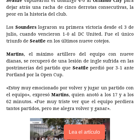
Seattle
vapulearon el domingo 4-0 al
Orlando City
para
dejar atrás una racha de cinco derrotas consecutivas, la
b
e
s
a
e
e
l
t
L
peor en la historia del club.
o
n
A
d
r
d
i
o
g
p
s
e
I
n
Los
Sounders
lograron su primera victoria desde el 3 de
julio, cuando vencieron 1-0 al DC United. Fue el único
k
e
p
s
n
k
triunfo de
Seattle
en los últimos nueve cotejos.
r
t
Martins
, el máximo artillero del equipo con nueve
dianas, se recuperó de una lesión de ingle sufrida en las
postrimerías del partido que
Seattle
perdió por 3-1 ante
Portland por la Open Cup.
«Estoy muy emocionado por volver y jugar un partido con
el equipo», expresó
Martins
, quien anotó a los 17 y a los
62 minutos. «Fue muy triste ver que el equipo perdiera
tantos partidos, pero me alegra volver y ganar».
Lea el artículo