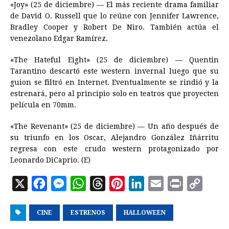
«Joy» (25 de diciembre) — El más reciente drama familiar
de David O. Russell que lo reúne con Jennifer Lawrence,
Bradley Cooper y Robert De Niro. También actúa el
venezolano Edgar Ramírez.
«The Hateful Eight» (25 de diciembre) — Quentin
Tarantino descartó este western invernal luego que su
guion se filtró en Internet. Eventualmente se rindió y la
estrenará, pero al principio solo en teatros que proyecten
película en 70mm.
«The Revenant» (25 de diciembre) — Un año después de
su triunfo en los Oscar, Alejandro González Iñárritu
regresa con este crudo western protagonizado por
Leonardo DiCaprio. (E)
X
F
M
W
T
P
L
E
P
C
a
e
h
h
i
i
m
r
o
CINE
c
s
ESTRENOS
a
r
HALLOWEEN
n
n
a
i
p