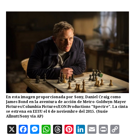
En esta imagen proporcionada por Sony, Daniel Craig como
James Bond en la aventura de acción de Metro-Goldwyn-Mayer
Pictures/Columbia Pictures/EON Productions "Spectre". La cinta
se estrena en EEUU el 6 de noviembre del 2015. (Susie
Allnutt/Sony via AP)
X
F
M
W
T
P
L
E
P
C