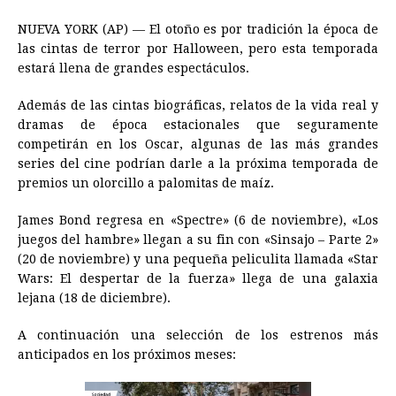
a
e
h
h
i
i
m
r
o
NUEVA YORK (AP) — El otoño es por tradición la época de
c
s
a
r
n
n
a
i
p
las cintas de terror por Halloween, pero esta temporada
e
s
t
e
t
k
i
n
y
estará llena de grandes espectáculos.
b
e
s
a
e
e
l
t
L
Además de las cintas biográficas, relatos de la vida real y
o
n
A
d
r
d
i
dramas de época estacionales que seguramente
o
g
p
s
e
I
n
competirán en los Oscar, algunas de las más grandes
series del cine podrían darle a la próxima temporada de
k
e
p
s
n
k
premios un olorcillo a palomitas de maíz.
r
t
James Bond regresa en «Spectre» (6 de noviembre), «Los
juegos del hambre» llegan a su fin con «Sinsajo – Parte 2»
(20 de noviembre) y una pequeña peliculita llamada «Star
Wars: El despertar de la fuerza» llega de una galaxia
lejana (18 de diciembre).
A continuación una selección de los estrenos más
anticipados en los próximos meses: